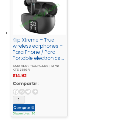
Klip Xtreme – True
wireless earphones –
Para Phone / Para
Portable electronics /
Para Tablet -
SKU: ALFAPRODR03303 | MPN:
Wireless22Hrs - ANC -
KTE-755GR
$
14.92
Gray
Compartir:
Comprar
🛒
Disponibles: 20