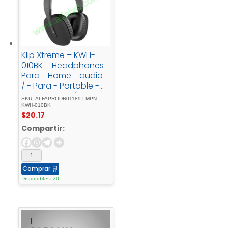
Klip Xtreme – KWH-
010BK – Headphones -
Para - Home - audio -
/ - Para - Portable -
electronics - / - Para -
SKU: ALFAPRODR01189 | MPN:
Professional - audio -
KWH-010BK
$
20.17
/ - Para - Cellular -
phoneWireless25HrsBl
Compartir:
ackBT
Comprar
🛒
Disponibles: 20