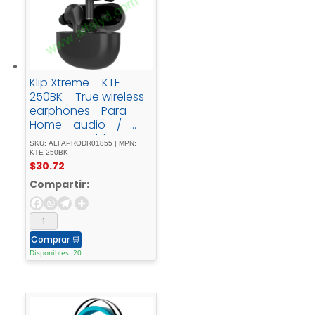
Klip Xtreme – KTE-
250BK – True wireless
earphones - Para -
Home - audio - / -
Para - Portable -
SKU: ALFAPRODR01855 | MPN:
electronics - / - Para -
KTE-250BK
$
30.72
Tablet - / - Para -
Cellular -
Compartir:
phoneWirelessWls -
Charging21h
Comprar
🛒
Disponibles: 20