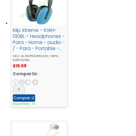
Klip Xtreme – KWH-
010BL – Headphones -
Para - Home - audio -
/ - Para - Portable -
electronics - / - Para -
SKU: ALFAPRODR01190 | MPN:
Professional - audio -
KWH-010BL
$
19.69
/ - Para - Cellular -
phoneWireless25HrsBl
Compartir:
ueBT
Comprar
🛒
Disponibles: 14