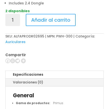
Includes 2.4 Dongle
2 disponibles
Primus
Añadir al carrito
Gaming
-
True
SKU:
ALFAPRODR02695 | MPN: PWH-300
Categoría:
wireless
Auriculares
earphones
-
Compartir
Para
Cellular
phone
/
Especificaciones
Para
Valoraciones (0)
Computer
/
General
Para
Game
Gama de productos:
Primus
console