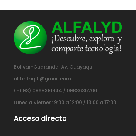
Bolívar-Guaranda. Av. Guayaquil
alfbetaq10@gmail.com
(+593) 0968381844 / 0983635206
Lunes a Viernes: 9:00 a 12:00 / 13:00 a 17:00
Acceso directo