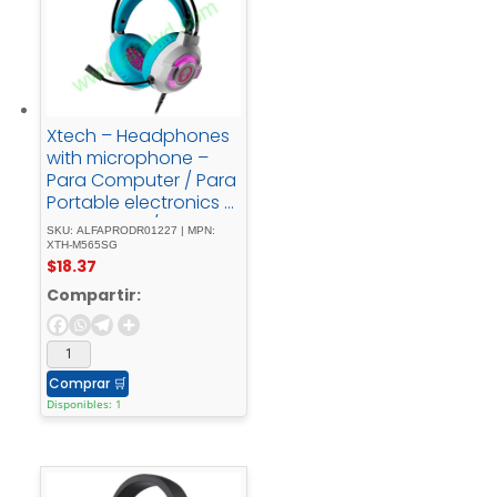
Xtech – Headphones
with microphone –
Para Computer / Para
Portable electronics /
Para Tablet / Para
SKU: ALFAPRODR01227 | MPN:
Cellular phone -
XTH-M565SG
$
18.37
WiredGaming
Compartir:
Comprar
🛒
Disponibles: 1