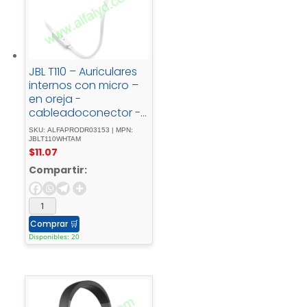
JBL T110 – Auriculares
internos con micro –
en oreja -
cableadoconector -
de - 3,5 - mmblanco
SKU: ALFAPRODR03153 | MPN:
JBLT110WHTAM
$
11.07
Compartir:
Comprar
🛒
Disponibles: 20