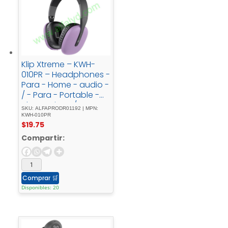
Klip Xtreme – KWH-
010PR – Headphones -
Para - Home - audio -
/ - Para - Portable -
electronics - / - Para -
SKU: ALFAPRODR01192 | MPN:
Professional - audio -
KWH-010PR
$
19.75
/ - Para - Cellular -
phoneWireless25HrsP
Compartir:
urpleBT
Comprar
🛒
Disponibles: 20