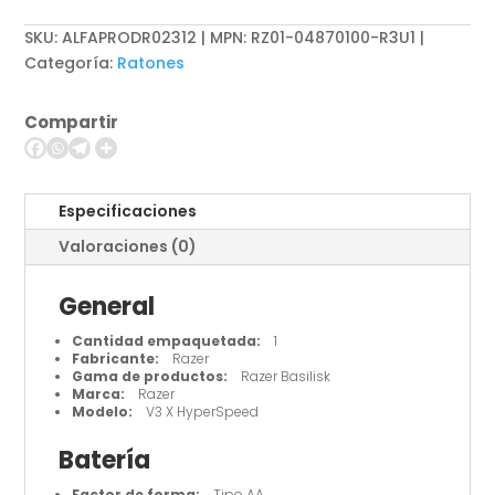
X
SKU:
ALFAPRODR02312 | MPN: RZ01-04870100-R3U1
HyperSpeed
Categoría:
Ratones
-
Ratón
Compartir
-
ergonómico
cantidad
Especificaciones
Valoraciones (0)
General
Cantidad empaquetada:
1
Fabricante:
Razer
Gama de productos:
Razer Basilisk
Marca:
Razer
Modelo:
V3 X HyperSpeed
Batería
Factor de forma:
Tipo AA