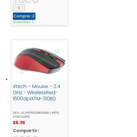
Comprar
🛒
Disponibles: 2
Xtech – Mouse – 2.4
GHz - WirelessRed-
1600dpiXTM-310RD
SKU: ALFAPRODR00948 | MPN:
XTM-310RD
$
6.35
Compartir: