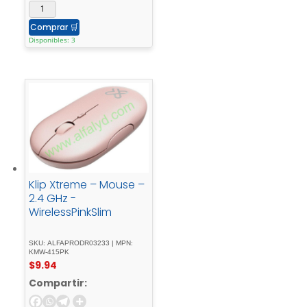
Comprar
🛒
Disponibles: 3
Klip Xtreme – Mouse –
2.4 GHz -
WirelessPinkSlim
SKU: ALFAPRODR03233 | MPN:
KMW-415PK
$
9.94
Compartir: