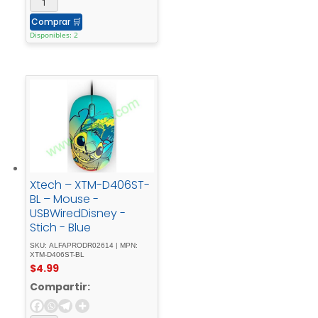
Comprar
🛒
Disponibles: 2
Xtech – XTM-D406ST-
BL – Mouse -
USBWiredDisney -
Stich - Blue
SKU: ALFAPRODR02614 | MPN:
XTM-D406ST-BL
$
4.99
Compartir: