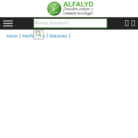
Búsqueda de productos
Inicio
/
Periféricos
/
Ratones
/