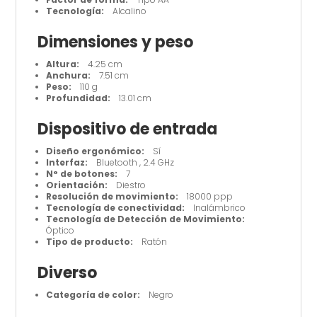
Tecnología:
Alcalino
Dimensiones y peso
Altura:
4.25 cm
Anchura:
7.51 cm
Peso:
110 g
Profundidad:
13.01 cm
Dispositivo de entrada
Diseño ergonómico:
Sí
Interfaz:
Bluetooth , 2.4 GHz
N° de botones:
7
Orientación:
Diestro
Resolución de movimiento:
18000 ppp
Tecnología de conectividad:
Inalámbrico
Tecnología de Detección de Movimiento:
Óptico
Tipo de producto:
Ratón
Diverso
Categoría de color:
Negro