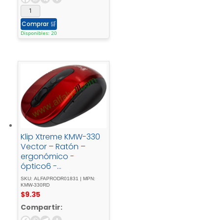
Comprar
🛒
Disponibles: 20
Klip Xtreme KMW-330
Vector – Ratón –
ergonómico -
óptico6 -
botonesinalámbrico2.
SKU: ALFAPRODR01831 | MPN:
4 - GHzreceptor -
KMW-330RD
$
9.35
inalámbrico - USBrojo
Compartir: