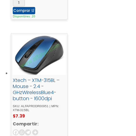
Comprar
🛒
Disponibles: 20
Xtech – XTM-315BL –
Mouse - 2.4 -
GHzWirelessBlue4-
button - 1600dpi
SKU: ALFAPRODR00951 | MPN:
XTM-315BL
$
7.39
Compartir: