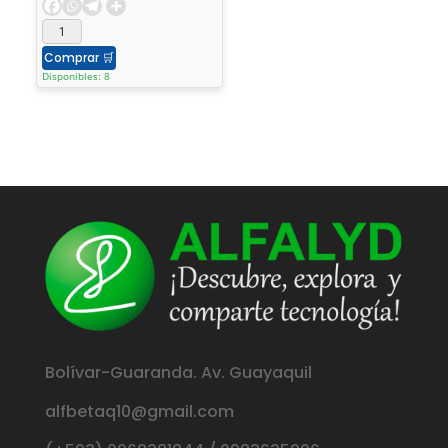
Comprar
🛒
Disponibles: 8
Bolívar-Guaranda. Av. Guayaquil
alfbetaq10@gmail.com