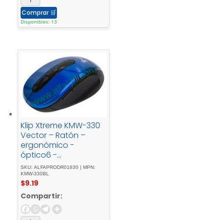
Comprar
🛒
Disponibles: 13
Klip Xtreme KMW-330
Vector – Ratón –
ergonómico -
óptico6 -
botonesinalámbrico2.
SKU: ALFAPRODR01830 | MPN:
4 - GHzreceptor -
KMW-330BL
$
9.19
inalámbrico - USBazul
Compartir: