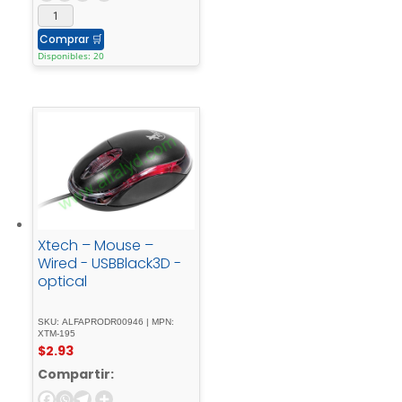
Comprar
🛒
Disponibles: 20
Xtech – Mouse –
Wired - USBBlack3D -
optical
SKU: ALFAPRODR00946 | MPN:
XTM-195
$
2.93
Compartir: