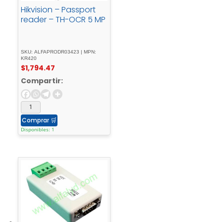
Hikvision – Passport
reader – TH-OCR 5 MP
SKU: ALFAPRODR03423 | MPN:
KR420
$
1,794.47
Compartir:
Comprar
🛒
Disponibles: 1