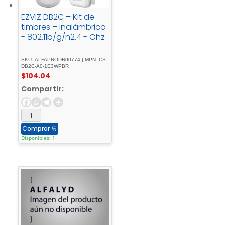
EZVIZ DB2C – Kit de
timbres – inalámbrico
- 802.11b/g/n2.4 - Ghz
SKU: ALFAPRODR00774 | MPN: CS-
DB2C-A0-1E3WPBR
$
104.04
Compartir:
Comprar
🛒
Disponibles: 1