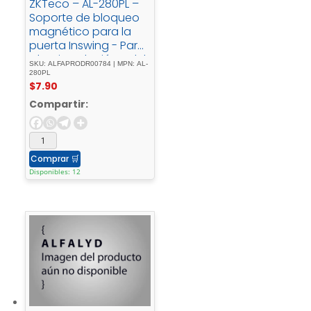
ZKTeco – AL-280PL –
Soporte de bloqueo
magnético para la
puerta Inswing - Para
- la - instalación - del
SKU: ALFAPRODR00784 | MPN: AL-
- bloque - magnético
280PL
$
7.90
- de - la - serie - AL-
280 - (LED) - en - una
Compartir:
- sola - puerta
Comprar
🛒
Disponibles: 12