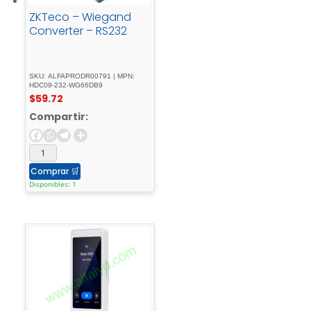
ZKTeco – Wiegand
Converter – RS232
SKU: ALFAPRODR00791 | MPN:
HDC09-232-WG66DB9
$
59.72
Compartir:
Comprar
🛒
Disponibles: 1