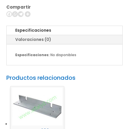
Reader
Compartir
INT-
UNC
cantidad
Especificaciones
Valoraciones (0)
Especificaciones:
No disponibles
Productos relacionados