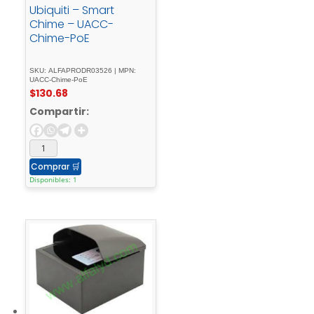
Ubiquiti – Smart
Chime – UACC-
Chime-PoE
SKU: ALFAPRODR03526 | MPN:
UACC-Chime-PoE
$
130.68
Compartir:
Comprar
🛒
Disponibles: 1