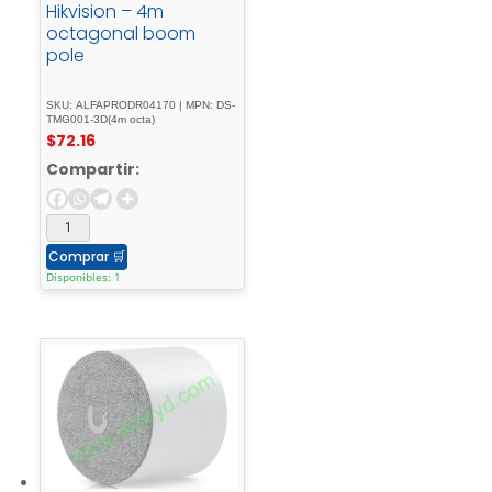
Hikvision – 4m
octagonal boom
pole
SKU: ALFAPRODR04170 | MPN: DS-
TMG001-3D(4m octa)
$
72.16
Compartir:
Comprar
🛒
Disponibles: 1