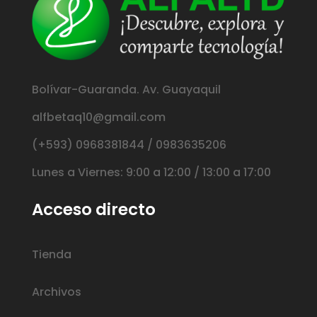
Bolívar-Guaranda. Av. Guayaquil
alfbetaq10@gmail.com
(+593) 0968381844 / 0983635206
Lunes a Viernes: 9:00 a 12:00 / 13:00 a 17:00
Acceso directo
Tienda
Archivos