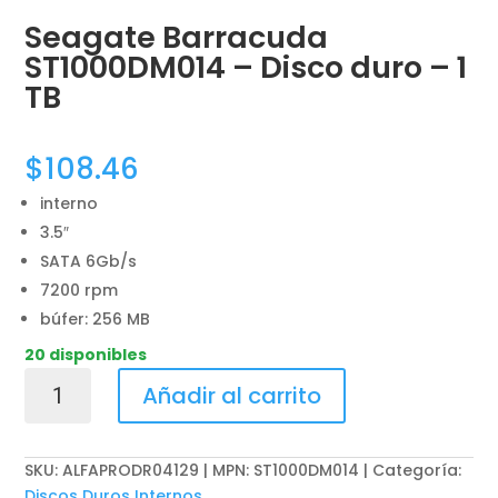
Seagate Barracuda
ST1000DM014 – Disco duro – 1
TB
$
108.46
interno
3.5″
SATA 6Gb/s
7200 rpm
búfer: 256 MB
20 disponibles
Seagate
Añadir al carrito
Barracuda
ST1000DM014
-
SKU:
ALFAPRODR04129 | MPN: ST1000DM014
Categoría:
Disco
Discos Duros Internos