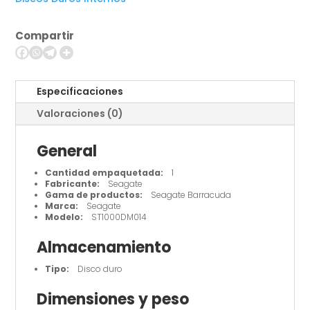
duro
-
Compartir
1
TB
cantidad
Especificaciones
Valoraciones (0)
General
Cantidad empaquetada:
1
Fabricante:
Seagate
Gama de productos:
Seagate Barracuda
Marca:
Seagate
Modelo:
ST1000DM014
Almacenamiento
Tipo:
Disco duro
Dimensiones y peso