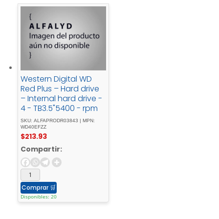
Western Digital WD
Red Plus – Hard drive
– Internal hard drive -
4 - TB3.5"5400 - rpm
SKU: ALFAPRODR03843 | MPN:
WD40EFZZ
$
213.93
Compartir:
Comprar
🛒
Disponibles: 20