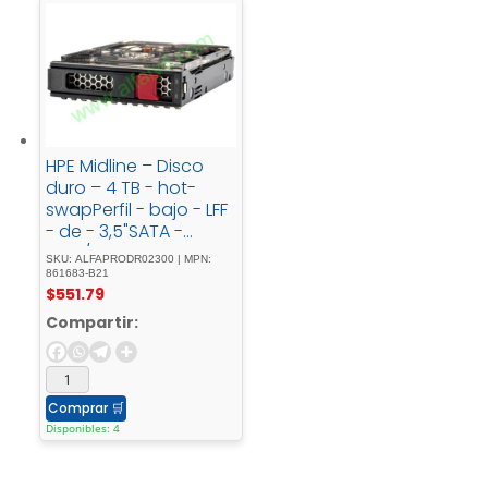
HPE Midline – Disco
duro – 4 TB - hot-
swapPerfil - bajo - LFF
- de - 3,5"SATA -
6Gb/s7200 - rpm
SKU: ALFAPRODR02300 | MPN:
861683-B21
$
551.79
Compartir:
Comprar
🛒
Disponibles: 4