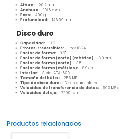
Altura:
20.2 mm
Anchura:
101.6 mm
Peso:
490 g
Profundidad:
146.99 mm
Disco duro
Capacidad:
1 TB
Errores irreversibles:
1 por 10^14
Factor de forma:
3.5"
Factor de forma (corta) (métrico):
8.9 cm
Factor de forma (corto):
3.5"
Factor de forma (métrico):
8.9 cm
Interfaz:
Serial ATA-600
Tamaño del búfer:
256 MB
Tipo de disco duro:
Disco duro interno
Velocidad de transferencia de datos:
600 MBps
Velocidad del eje:
7200 rpm
Productos relacionados