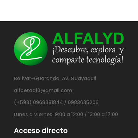
Bolívar-Guaranda. Av. Guayaquil
alfbetaq10@gmail.com
(+593) 0968381844 / 0983635206
Lunes a Viernes: 9:00 a 12:00 / 13:00 a 17:00
Acceso directo