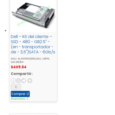
Dell – Kit del cliente –
SSD - 480 - GB2.5" -
(en - transportador -
de - 3,5")SATA - 6Gb/s
SKU: ALFAPRODR02301 | MPN:
345-BEBH
$
409.64
Compartir:
Comprar
🛒
Disponibles: 3