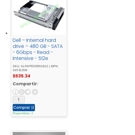
Dell – Internal hard
drive – 480 GB - SATA
- 6Gbps - Read -
Intensive - 512e
SKU: ALFAPRODR02822 | MPN:
345-BJSM
$
535.34
Compartir:
Comprar
🛒
Disponibles: 2