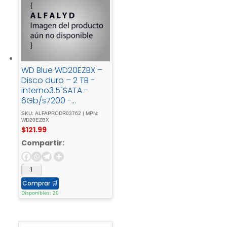
WD Blue WD20EZBX –
Disco duro – 2 TB -
interno3.5"SATA -
6Gb/s7200 -
rpmbúfer: - 256 - MB
SKU: ALFAPRODR03762 | MPN:
WD20EZBX
$
121.99
Compartir:
Comprar
🛒
Disponibles: 20