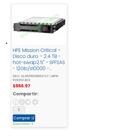
HPE Mission Critical –
Disco duro – 2.4 TB -
hot-swap2.5" - SFFSAS
- 12Gb/s10000 -
rpmcon - HPE - Basic -
SKU: ALFAPRODR00717 | MPN:
Carrier
P28352-B21
$
966.97
Compartir:
Comprar
🛒
Disponibles: 6