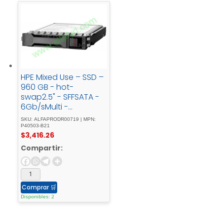
HPE Mixed Use – SSD –
960 GB - hot-
swap2.5" - SFFSATA -
6Gb/sMulti -
Vendorcon - HPE -
SKU: ALFAPRODR00719 | MPN:
Basic - Carrier
P40503-B21
$
3,416.26
Compartir:
Comprar
🛒
Disponibles: 2