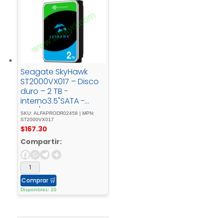
Seagate SkyHawk
ST2000VX017 – Disco
duro – 2 TB -
interno3.5"SATA -
6Gb/sbúfer: - 256 -
SKU: ALFAPRODR02458 | MPN:
MB
ST2000VX017
$
167.30
Compartir:
Comprar
🛒
Disponibles: 20