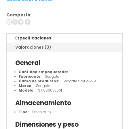
Disco
duro
Compartir
-
10
TB
cantidad
Especificaciones
Valoraciones (0)
General
Cantidad empaquetada:
1
Fabricante:
Seagate
Gama de productos:
Seagate SkyHawk AI
Marca:
Seagate
Modelo:
ST10000VE001
Almacenamiento
Tipo:
Disco duro
Dimensiones y peso