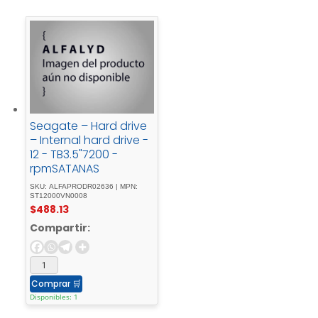
Seagate – Hard drive
– Internal hard drive -
12 - TB3.5"7200 -
rpmSATANAS
SKU: ALFAPRODR02636 | MPN:
ST12000VN0008
$
488.13
Compartir:
Comprar
🛒
Disponibles: 1