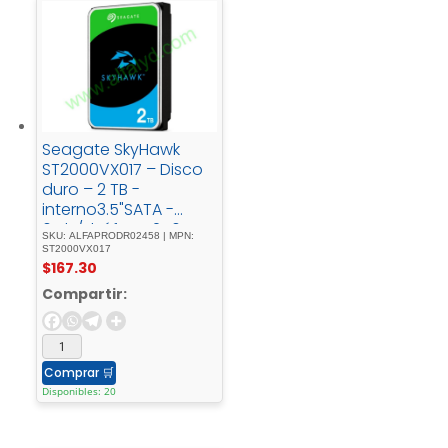
Seagate SkyHawk
ST2000VX017 – Disco
duro – 2 TB -
interno3.5"SATA -
6Gb/sbúfer: - 256 -
SKU: ALFAPRODR02458 | MPN:
MB
ST2000VX017
$
167.30
Compartir:
Comprar
🛒
Disponibles: 20