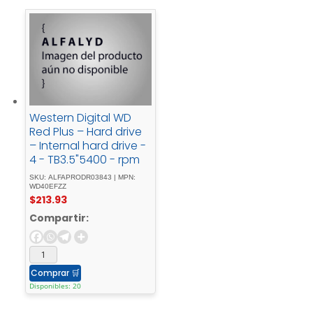
Western Digital WD
Red Plus – Hard drive
– Internal hard drive -
4 - TB3.5"5400 - rpm
SKU: ALFAPRODR03843 | MPN:
WD40EFZZ
$
213.93
Compartir:
Comprar
🛒
Disponibles: 20