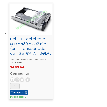
Dell – Kit del cliente –
SSD - 480 - GB2.5" -
(en - transportador -
de - 3,5")SATA - 6Gb/s
SKU: ALFAPRODR02301 | MPN:
345-BEBH
$
409.64
Compartir:
Comprar
🛒
Disponibles: 3