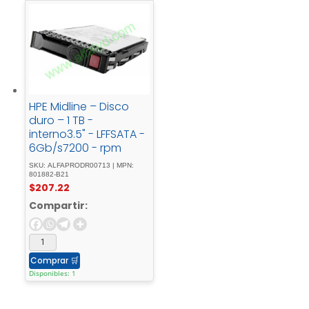
HPE Midline – Disco
duro – 1 TB -
interno3.5" - LFFSATA -
6Gb/s7200 - rpm
SKU: ALFAPRODR00713 | MPN:
801882-B21
$
207.22
Compartir:
Comprar
🛒
Disponibles: 1