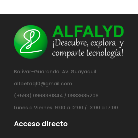
Bolívar-Guaranda. Av. Guayaquil
alfbetaq10@gmail.com
(+593) 0968381844 / 0983635206
Lunes a Viernes: 9:00 a 12:00 / 13:00 a 17:00
Acceso directo