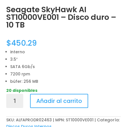
Seagate SkyHawk AI
ST10000VE001 – Disco duro –
10 TB
$
450.29
interno
3.5″
SATA 6Gb/s
7200 rpm
búfer: 256 MB
20 disponibles
Seagate
Añadir al carrito
SkyHawk
AI
ST10000VE001
SKU:
ALFAPRODR02463 | MPN: ST10000VE001
Categoría:
-
Discos Duros Internos