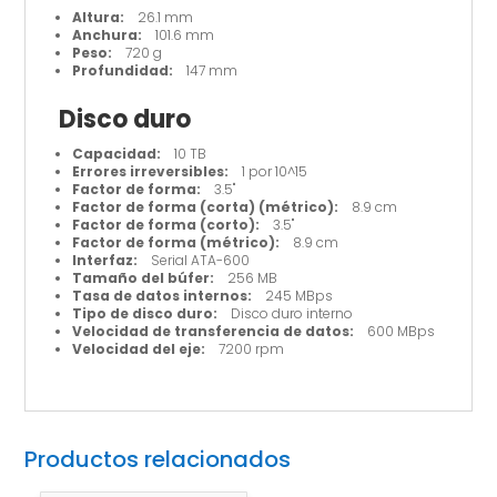
Altura:
26.1 mm
Anchura:
101.6 mm
Peso:
720 g
Profundidad:
147 mm
Disco duro
Capacidad:
10 TB
Errores irreversibles:
1 por 10^15
Factor de forma:
3.5"
Factor de forma (corta) (métrico):
8.9 cm
Factor de forma (corto):
3.5"
Factor de forma (métrico):
8.9 cm
Interfaz:
Serial ATA-600
Tamaño del búfer:
256 MB
Tasa de datos internos:
245 MBps
Tipo de disco duro:
Disco duro interno
Velocidad de transferencia de datos:
600 MBps
Velocidad del eje:
7200 rpm
Productos relacionados