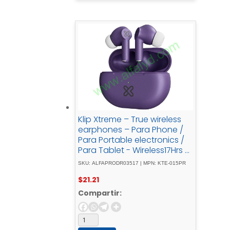
Klip Xtreme – True wireless
earphones – Para Phone /
Para Portable electronics /
Para Tablet - Wireless17Hrs -
IPX - Purple
SKU: ALFAPRODR03517 | MPN: KTE-015PR
$
21.21
Compartir: