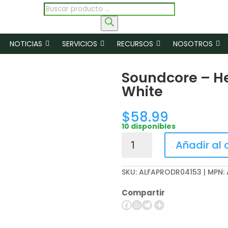
Búsqueda
de
productos
NOTICIAS
SERVICIOS
RECURSOS
NOSOTROS
Soundcore – H
White
$
58.99
10 disponibles
Soundcore
Añadir al 
-
Headphones
SKU:
ALFAPRODR04153 | MPN:
-
P40i
Compartir
White
cantidad