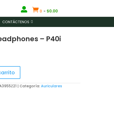


$
0.00
0
-
CONTÁCTENOS
eadphones – P40i
carrito
 A3955Z21
Categoría:
Auriculares