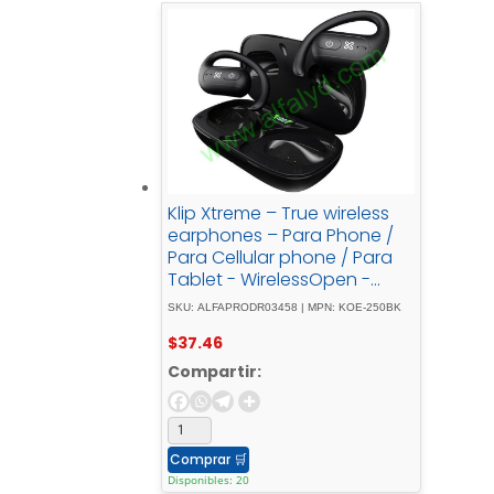
Klip Xtreme – True wireless
earphones – Para Phone /
Para Cellular phone / Para
Tablet - WirelessOpen -
earTWS
SKU: ALFAPRODR03458 | MPN: KOE-250BK
$
37.46
Compartir:
Comprar
🛒
Disponibles: 20