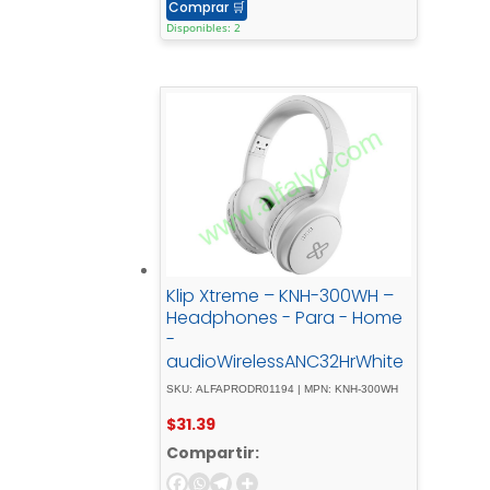
Comprar
🛒
Disponibles: 2
Klip Xtreme – KNH-300WH –
Headphones - Para - Home
-
audioWirelessANC32HrWhite
SKU: ALFAPRODR01194 | MPN: KNH-300WH
$
31.39
Compartir: