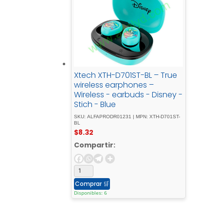
Xtech XTH-D701ST-BL – True
wireless earphones –
Wireless - earbuds - Disney -
Stich - Blue
SKU: ALFAPRODR01231 | MPN: XTH-D701ST-
BL
$
8.32
Compartir:
Comprar
🛒
Disponibles: 6