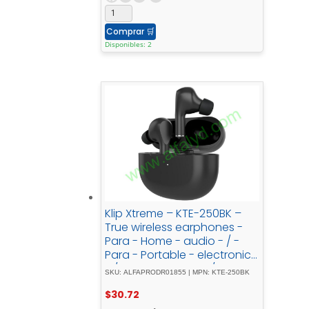
Comprar
🛒
Disponibles: 2
Klip Xtreme – KTE-250BK –
True wireless earphones -
Para - Home - audio - / -
Para - Portable - electronics
- / - Para - Tablet - / - Para -
SKU: ALFAPRODR01855 | MPN: KTE-250BK
Cellular - phoneWirelessWls
$
30.72
- Charging21h