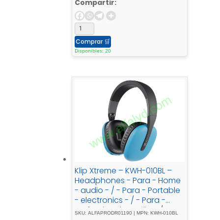
Compartir:
Comprar
🛒
Disponibles: 20
Klip Xtreme – KWH-010BL –
Headphones - Para - Home
- audio - / - Para - Portable
- electronics - / - Para -
Professional - audio - / -
SKU: ALFAPRODR01190 | MPN: KWH-010BL
Para - Cellular -