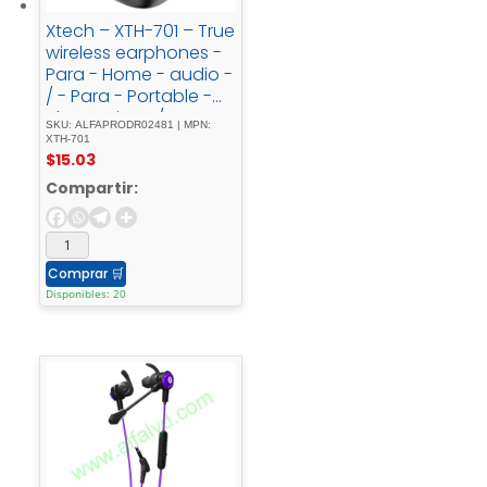
Xtech – XTH-701 – True
wireless earphones -
Para - Home - audio -
/ - Para - Portable -
electronics - / - Para -
SKU: ALFAPRODR02481 | MPN:
Tablet - / - Para -
XTH-701
$
15.03
Cellular -
phoneWirelessXound
Compartir:
- W/Charging - Case
Comprar
🛒
Disponibles: 20