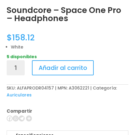
Soundcore – Space One Pro
– Headphones
$
158.12
White
5 disponibles
Soundcore
Añadir al carrito
-
Space
One
SKU:
ALFAPRODR04157 | MPN: A3062Z21
Categoría:
Pro
Auriculares
-
Headphones
Compartir
cantidad