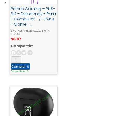
Primus Gaming – PHS-
90 – Earphones - Para
- Computer - / - Para
- Game -
consoleWired3.5mm -
SKU: ALFAPRODR01213 | MPN:
w/Mic - ARCUS90T
PHS-90
$
6.87
Compartir:
Comprar
🛒
Disponibles: 3