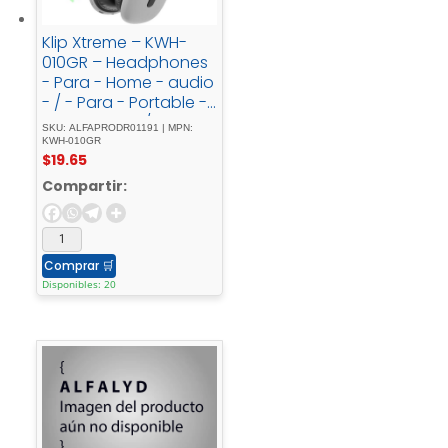
Klip Xtreme – KWH-
010GR – Headphones
- Para - Home - audio
- / - Para - Portable -
electronics - / - Para -
SKU: ALFAPRODR01191 | MPN:
Professional - audio -
KWH-010GR
$
19.65
/ - Para - Cellular -
phoneWireless25HrsGr
Compartir:
ayBT
Comprar
🛒
Disponibles: 20