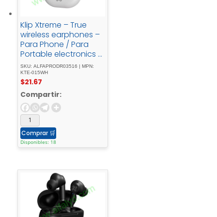
Klip Xtreme – True
wireless earphones –
Para Phone / Para
Portable electronics /
Para Tablet -
SKU: ALFAPRODR03516 | MPN:
Wireless17Hrs - IPX -
KTE-015WH
$
21.67
White
Compartir:
Comprar
🛒
Disponibles: 18