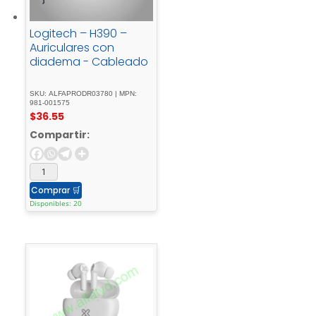
Logitech – H390 –
Auriculares con
diadema - Cableado
SKU: ALFAPRODR03780 | MPN:
981-001575
$
36.55
Compartir:
Comprar
🛒
Disponibles: 20