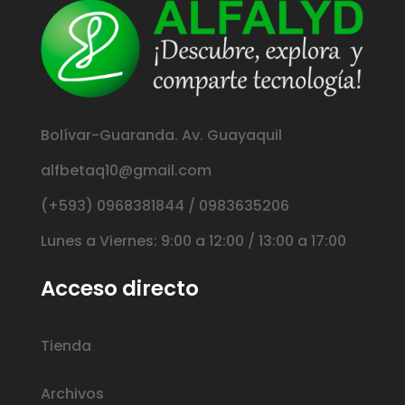
Bolívar-Guaranda. Av. Guayaquil
alfbetaq10@gmail.com
(+593) 0968381844 / 0983635206
Lunes a Viernes: 9:00 a 12:00 / 13:00 a 17:00
Acceso directo
Tienda
Archivos