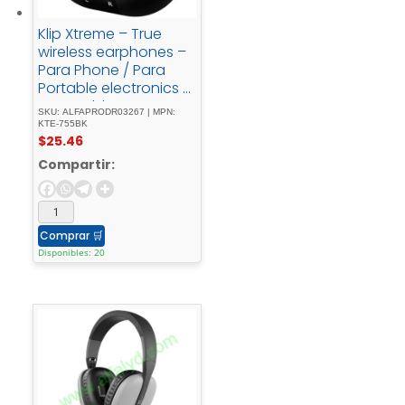
Klip Xtreme – True
wireless earphones –
Para Phone / Para
Portable electronics /
Para Tablet -
SKU: ALFAPRODR03267 | MPN:
Wireless22Hrs - ANC -
KTE-755BK
$
25.46
Black
Compartir:
Comprar
🛒
Disponibles: 20