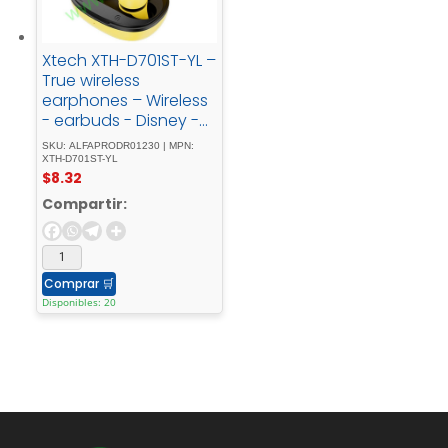
Xtech XTH-D701ST-YL –
True wireless
earphones – Wireless
- earbuds - Disney -
Stich - Yellow
SKU: ALFAPRODR01230 | MPN:
XTH-D701ST-YL
$
8.32
Compartir:
Comprar
🛒
Disponibles: 20