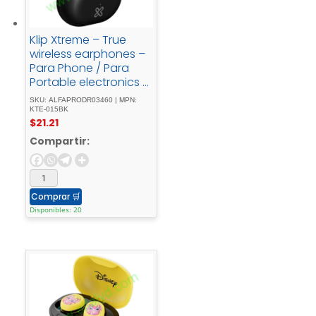
Klip Xtreme – True
wireless earphones –
Para Phone / Para
Portable electronics /
Para Tablet -
SKU: ALFAPRODR03460 | MPN:
Wireless17Hrs - IPX -
KTE-015BK
$
21.21
Black
Compartir:
Comprar
🛒
Disponibles: 20