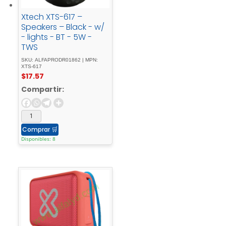
Xtech XTS-617 –
Speakers – Black - w/
- lights - BT - 5W -
TWS
SKU: ALFAPRODR01862 | MPN:
XTS-617
$
17.57
Compartir:
Comprar
🛒
Disponibles: 8