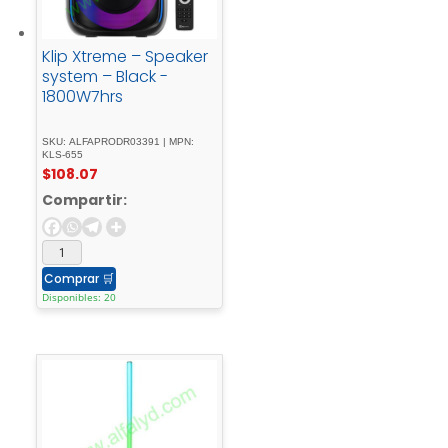
Klip Xtreme – Speaker
system – Black -
1800W7hrs
SKU: ALFAPRODR03391 | MPN:
KLS-655
$
108.07
Compartir:
Comprar
🛒
Disponibles: 20