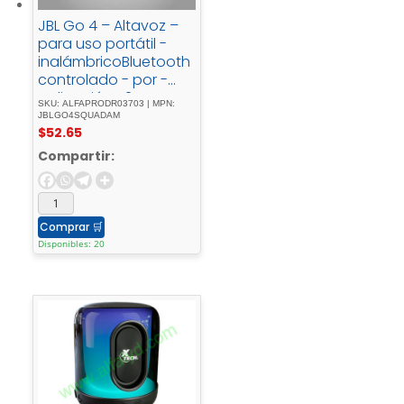
JBL Go 4 – Altavoz –
para uso portátil -
inalámbricoBluetooth
controlado - por -
aplicación4.2 -
SKU: ALFAPRODR03703 | MPN:
vatiosescuadrón
JBLGO4SQUADAM
$
52.65
Compartir:
Comprar
🛒
Disponibles: 20