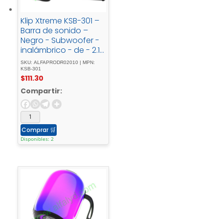
Klip Xtreme KSB-301 –
Barra de sonido –
Negro - Subwoofer -
inalámbrico - de - 2.1 -
canales - y - 200 - W
SKU: ALFAPRODR02010 | MPN:
KSB-301
$
111.30
Compartir:
Comprar
🛒
Disponibles: 2