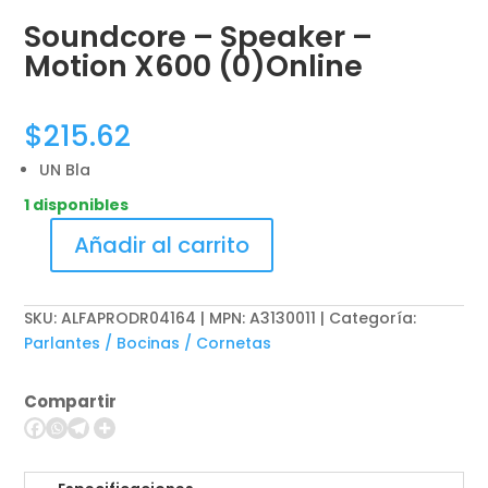
Soundcore – Speaker –
Motion X600 (0)Online
$
215.62
UN Bla
1 disponibles
Añadir al carrito
Soundcore
-
Speaker
SKU:
ALFAPRODR04164 | MPN: A3130011
Categoría:
-
Parlantes / Bocinas / Cornetas
Motion
X600
Compartir
(0)Online
cantidad