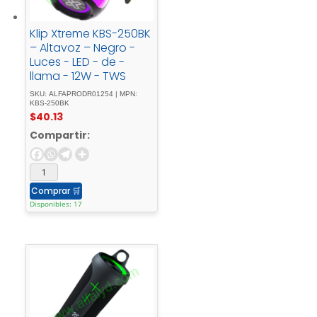
Klip Xtreme KBS-250BK
– Altavoz – Negro -
Luces - LED - de -
llama - 12W - TWS
SKU: ALFAPRODR01254 | MPN:
KBS-250BK
$
40.13
Compartir:
Comprar
🛒
Disponibles: 17