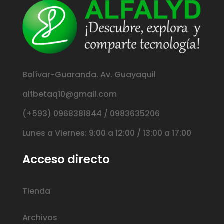
Bolívar-Guaranda. Av. Guayaquil
alfbetaq10@gmail.com
(+593) 0968381844 / 0983635206
Lunes a Viernes: 9:00 a 12:00 / 13:00 a 17:00
Acceso directo
Tienda
Archivos