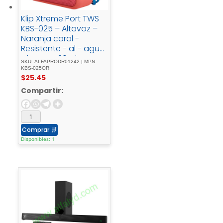
Klip Xtreme Port TWS
KBS-025 – Altavoz –
Naranja coral -
Resistente - al - agua
- hasta - 20 - horas -
SKU: ALFAPRODR01242 | MPN:
IPX7
KBS-025OR
$
25.45
Compartir:
Comprar
🛒
Disponibles: 1