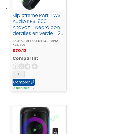
Klip Xtreme Port. TWS
Audio KBS-800 –
Altavoz – Negro con
detalles en verde - 20
- WIPX7
SKU: ALFAPRODR01241 | MPN:
KBS-800
$
70.12
Compartir:
Comprar
🛒
Disponibles: 17