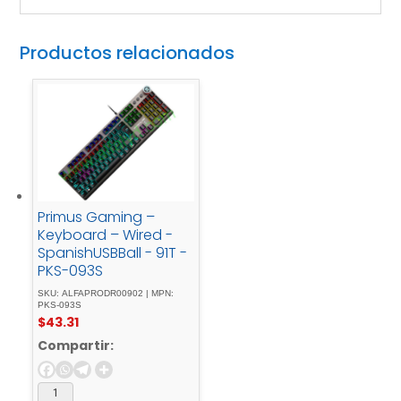
Productos relacionados
Primus Gaming –
Keyboard – Wired -
SpanishUSBBall - 91T -
PKS-093S
SKU: ALFAPRODR00902 | MPN:
PKS-093S
$
43.31
Compartir: