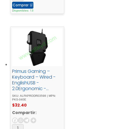
Comprar
🛒
Disponibles: 13
Primus Gaming –
Keyboard – Wired -
EnglishUSB -
2.0Ergonomic -
DesignBlack
SKU: ALFAPRODR03598 | MPN:
PKS-040E
$
32.40
Compartir: