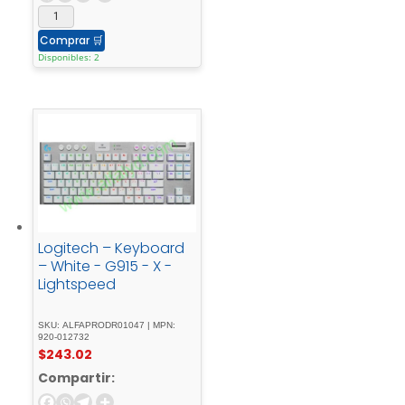
Comprar
🛒
Disponibles: 2
Logitech – Keyboard
– White - G915 - X -
Lightspeed
SKU: ALFAPRODR01047 | MPN:
920-012732
$
243.02
Compartir: