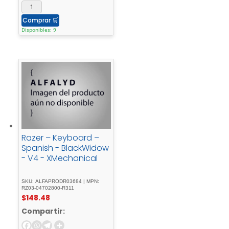
Comprar
🛒
Disponibles: 9
Razer – Keyboard –
Spanish - BlackWidow
- V4 - XMechanical
SKU: ALFAPRODR03684 | MPN:
RZ03-04702800-R311
$
148.48
Compartir: