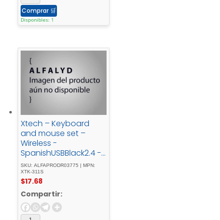
Comprar
🛒
Disponibles: 1
Xtech – Keyboard
and mouse set –
Wireless -
SpanishUSBBlack2.4 -
GHzBlack - XTK-311S
SKU: ALFAPRODR03775 | MPN:
XTK-311S
$
17.68
Compartir: