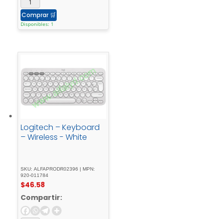
Comprar
🛒
Disponibles: 1
Logitech – Keyboard
– Wireless - White
SKU: ALFAPRODR02396 | MPN:
920-011784
$
46.58
Compartir: