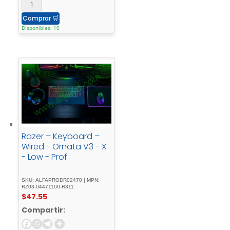
Comprar
🛒
Disponibles: 10
Razer – Keyboard –
Wired - Ornata V3 - X
- Low - Prof
SKU: ALFAPRODR02470 | MPN:
RZ03-04471100-R311
$
47.55
Compartir: