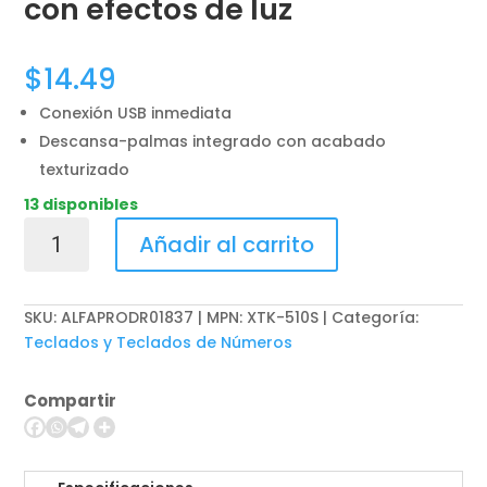
con efectos de luz
$
14.49
Conexión USB inmediata
Descansa-palmas integrado con acabado
texturizado
13 disponibles
Teclado
Añadir al carrito
para
Gaming
Xtech
SKU:
ALFAPRODR01837 | MPN: XTK-510S
Categoría:
XTK-
Teclados y Teclados de Números
510S
-
Compartir
Español
-
Iluminación
LED