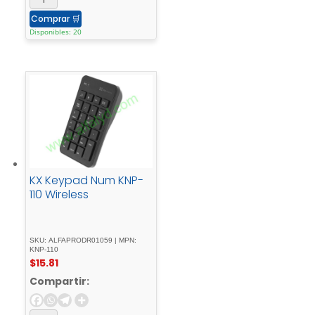
Comprar
🛒
Disponibles: 20
KX Keypad Num KNP-
110 Wireless
SKU: ALFAPRODR01059 | MPN:
KNP-110
$
15.81
Compartir: