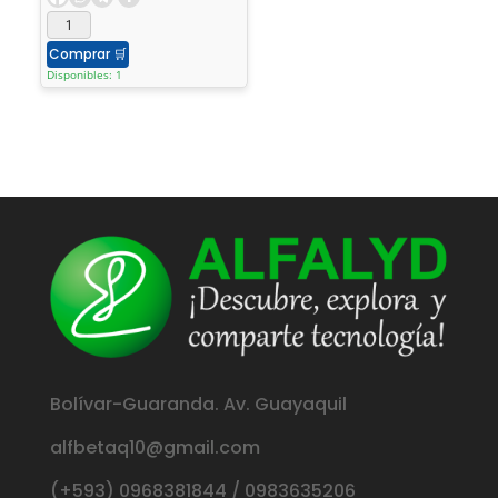
Comprar
🛒
Disponibles: 1
Bolívar-Guaranda. Av. Guayaquil
alfbetaq10@gmail.com
(+593) 0968381844 / 0983635206