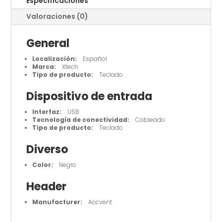
Especificaciones
Multi-
Valoraciones (0)
color
con
General
efectos
de
Localización:
Español
luz
Marca:
Xtech
Tipo de producto:
Teclado
cantidad
Dispositivo de entrada
Interfaz:
USB
Tecnología de conectividad:
Cableado
Tipo de producto:
Teclado
Diverso
Color:
Negro
Header
Manufacturer:
Accvent