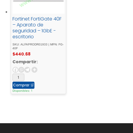
*CloudKey+ - solo -
admite - unidades -
que - pueden -
Fortinet FortiGate 40F
funcionar - con -
– Aparato de
alimentación - de - 5
seguridad – 1GbE -
- V. - Las - unidades -
escritorio
que - requieren -
alimentación -
SKU: ALFAPRODR01933 | MPN: FG-
40F
adicional - no - son -
$
440.68
compatibles
Compartir:
Comprar
🛒
Disponibles: 1