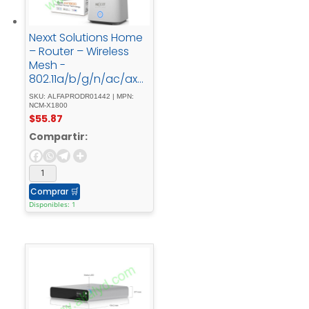
Nexxt Solutions Home
– Router – Wireless
Mesh -
802.11a/b/g/n/ac/axD
esktopMesh - router -
SKU: ALFAPRODR01442 | MPN:
AX1800
NCM-X1800
$
55.87
Compartir:
Comprar
🛒
Disponibles: 1