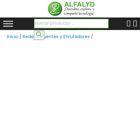
Búsqueda de productos
Inicio
/
Redes
/
Puentes y Enrutadores
/