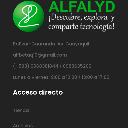
Bolívar-Guaranda. Av. Guayaquil
alfbetaq10@gmail.com
(+593) 0968381844 / 0983635206
Lunes a Viernes: 9:00 a 12:00 / 13:00 a 17:00
Acceso directo
Tienda
Archivos