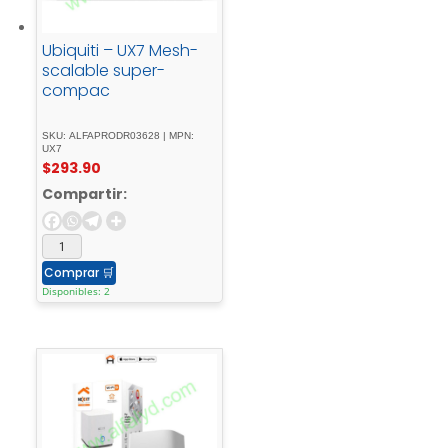
Ubiquiti – UX7 Mesh-
scalable super-
compac
SKU: ALFAPRODR03628 | MPN:
UX7
$
293.90
Compartir:
Comprar
🛒
Disponibles: 2