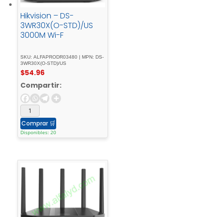
Hikvision – DS-
3WR30X(O-STD)/US
3000M Wi-F
SKU: ALFAPRODR03480 | MPN: DS-
3WR30X(O-STD)/US
$
54.96
Compartir:
Comprar
🛒
Disponibles: 20