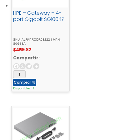
HPE – Gateway – 4-
port Gigabit SG1004?
SKU: ALFAPRODR03222 | MPN:
S0G33A
$
459.82
Compartir:
Comprar
🛒
Disponibles: 1