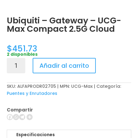
Ubiquiti – Gateway – UCG-
Max Compact 2.5G Cloud
$
451.73
2 disponibles
Ubiquiti
Añadir al carrito
-
Gateway
-
SKU:
ALFAPRODR02705 | MPN: UCG-Max
Categoría:
UCG-
Puentes y Enrutadores
Max
Compact
Compartir
2.5G
Cloud
cantidad
Especificaciones