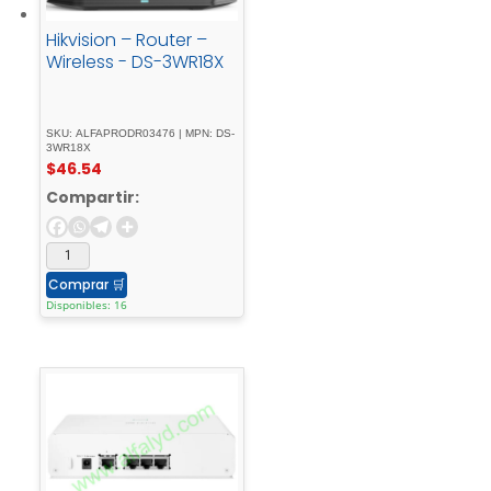
Hikvision – Router –
Wireless - DS-3WR18X
SKU: ALFAPRODR03476 | MPN: DS-
3WR18X
$
46.54
Compartir:
Comprar
🛒
Disponibles: 16