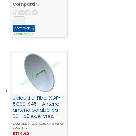
Compartir:
Comprar
🛒
Disponibles: 3
Ubiquiti airFiber X AF-
5G30-S45 – Antena –
antena parabólica -
30 - dBiexteriores, -
montaje - en - poste
SKU: ALFAPRODR01824 | MPN: AF-
5G30-S45
$
174.63