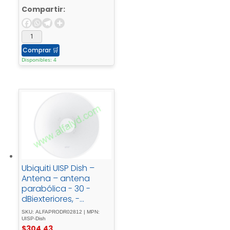
Compartir:
Comprar
🛒
Disponibles: 4
Ubiquiti UISP Dish –
Antena – antena
parabólica - 30 -
dBiexteriores, -
montaje - en -
SKU: ALFAPRODR02812 | MPN:
postepara - P/N: - AF-
UISP-Dish
$
304.43
5XHD