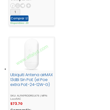
Comprar
🛒
Disponibles: 20
Ubiquiti Antena airMAX
13dBi Sin PoE (el Poe
extra PoE-24-12W-G)
SKU: ALFAPRODR01476 | MPN:
Loco5AC
$
73.70