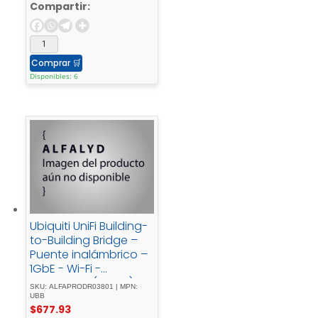
Compartir:
Comprar
🛒
Disponibles: 6
Ubiquiti UniFi Building-
to-Building Bridge –
Puente inalámbrico –
1GbE - Wi-Fi -
5802.11ad - (WiGig)5 -
SKU: ALFAPRODR03801 | MPN:
GHz, - 60 - GHz -
UBB
$
677.93
(paquete - de - 2)