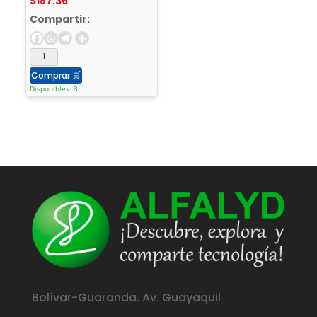
$
187.36
Compartir:
Comprar
🛒
Disponibles: 3
Bolívar-Guaranda. Av. Guayaquil