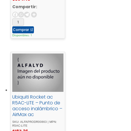
Compartir:
Comprar
🛒
Disponibles: 1
Ubiquiti Rocket ac
R5AC-LITE – Punto de
acceso inalámbrico –
AirMax ac
SKU: ALFAPRODR00863 | MPN:
R5AC-LITE