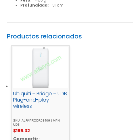
Peso:
400 g
Profundidad:
3.1 cm
Productos relacionados
Ubiquiti – Bridge – UDB
Plug-and-play
wireless
SKU: ALFAPRODR03406 | MPN:
UDB
$
155.32
Compartir: