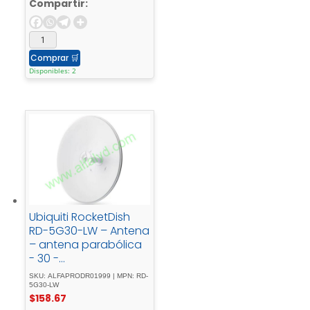
Compartir:
Comprar
🛒
Disponibles: 2
Ubiquiti RocketDish
RD-5G30-LW – Antena
– antena parabólica
- 30 -
dBidireccionalexterior
SKU: ALFAPRODR01999 | MPN: RD-
es, - montaje - en -
5G30-LW
$
158.67
poste