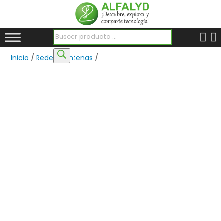
Búsqueda de productos
Inicio
/
Redes
/
Antenas
/