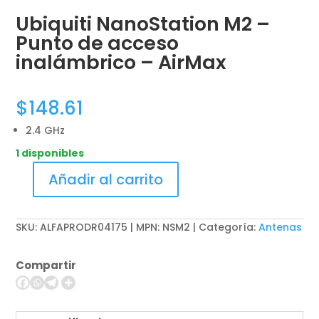
Ubiquiti NanoStation M2 –
Punto de acceso
inalámbrico – AirMax
$
148.61
2.4 GHz
1 disponibles
Añadir al carrito
Ubiquiti
NanoStation
M2
SKU:
ALFAPRODR04175 | MPN: NSM2
Categoría:
Antenas
-
Punto
Compartir
de
acceso
inalámbrico
-