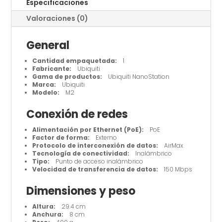
Especificaciones
AirMax
Valoraciones (0)
cantidad
General
Cantidad empaquetada:
1
Fabricante:
Ubiquiti
Gama de productos:
Ubiquiti NanoStation
Marca:
Ubiquiti
Modelo:
M2
Conexión de redes
Alimentación por Ethernet (PoE):
PoE
Factor de forma:
Externo
Protocolo de interconexión de datos:
AirMax
Tecnología de conectividad:
Inalámbrico
Tipo:
Punto de acceso inalámbrico
Velocidad de transferencia de datos:
150 Mbps
Dimensiones y peso
Altura:
29.4 cm
Anchura:
8 cm