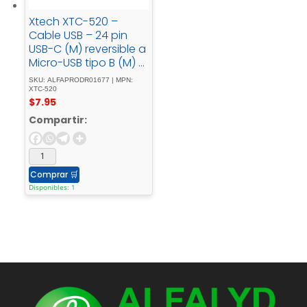
Xtech XTC-520 –
Cable USB – 24 pin
USB-C (M) reversible a
Micro-USB tipo B (M) -
USB - 2.01.8 - mnegro
SKU: ALFAPRODR01677 | MPN:
XTC-520
$
7.95
Compartir:
Comprar
🛒
Disponibles: 1