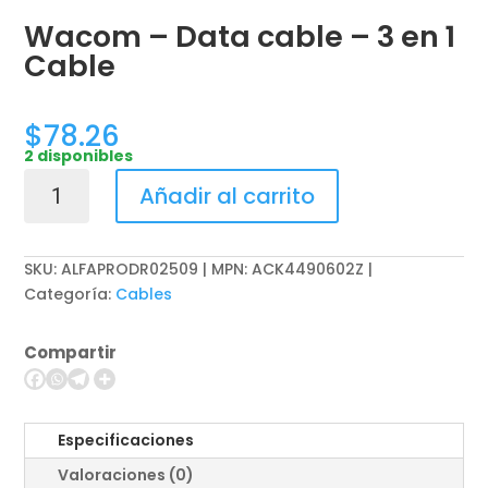
Wacom – Data cable – 3 en 1
Cable
$
78.26
2 disponibles
Wacom
Añadir al carrito
-
Data
cable
SKU:
ALFAPRODR02509 | MPN: ACK4490602Z
-
Categoría:
Cables
3
en
Compartir
1
Cable
cantidad
Especificaciones
Valoraciones (0)