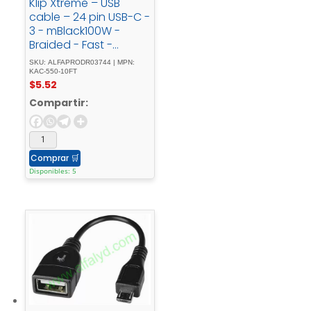
Klip Xtreme – USB
cable – 24 pin USB-C -
3 - mBlack100W -
Braided - Fast -
charging
SKU: ALFAPRODR03744 | MPN:
KAC-550-10FT
$
5.52
Compartir:
Comprar
🛒
Disponibles: 5