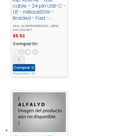
cable – 24 pin USB-C -
1.8 - mBlack60W -
Braided - Fast -
charging
SKU: ALFAPRODR03551 | MPN:
KAC-250-6FT
$
5.52
Compartir:
Comprar
🛒
Disponibles: 20