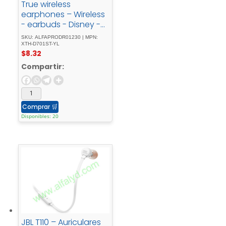
True wireless
earphones – Wireless
- earbuds - Disney -
Stich - Yellow
SKU: ALFAPRODR01230 | MPN:
XTH-D701ST-YL
$
8.32
Compartir:
Comprar
🛒
Disponibles: 20
JBL T110 – Auriculares