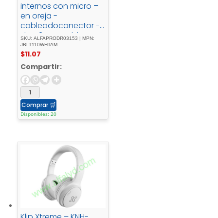
internos con micro –
en oreja -
cableadoconector -
de - 3,5 - mmblanco
SKU: ALFAPRODR03153 | MPN:
JBLT110WHTAM
$
11.07
Compartir:
Comprar
🛒
Disponibles: 20
Klip Xtreme – KNH-