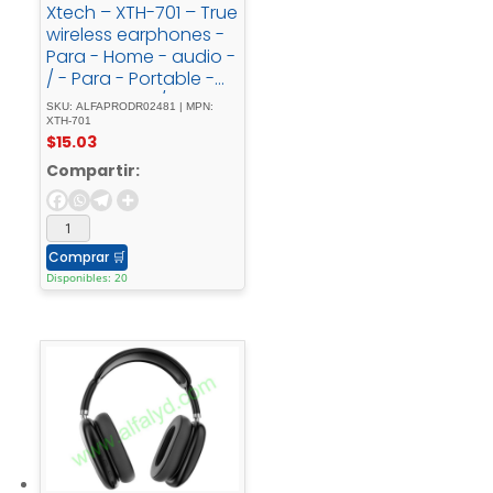
Xtech – XTH-701 – True
wireless earphones -
Para - Home - audio -
/ - Para - Portable -
electronics - / - Para -
SKU: ALFAPRODR02481 | MPN:
Tablet - / - Para -
XTH-701
$
15.03
Cellular -
phoneWirelessXound
Compartir:
- W/Charging - Case
Comprar
🛒
Disponibles: 20