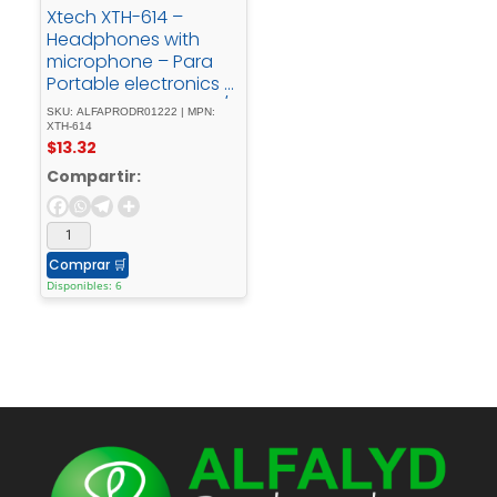
Xtech XTH-614 –
Headphones with
microphone – Para
Portable electronics /
Para Cellular phone /
SKU: ALFAPRODR01222 | MPN:
Para Home audio -
XTH-614
$
13.32
WirelessAurax
Compartir:
Comprar
🛒
Disponibles: 6