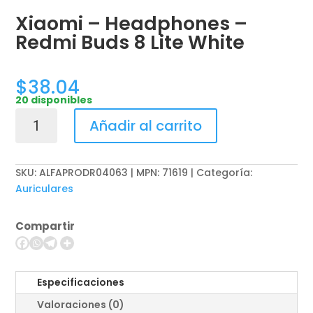
Xiaomi – Headphones –
Redmi Buds 8 Lite White
$
38.04
20 disponibles
Xiaomi
Añadir al carrito
-
Headphones
-
SKU:
ALFAPRODR04063 | MPN: 71619
Categoría:
Redmi
Auriculares
Buds
8
Compartir
Lite
White
cantidad
Especificaciones
Valoraciones (0)