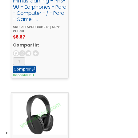
Primus Gaming – PHS-
90 – Earphones - Para
- Computer - / - Para
- Game -
consoleWired3.5mm -
SKU: ALFAPRODR01213 | MPN:
w/Mic - ARCUS90T
PHS-90
$
6.87
Compartir:
Comprar
🛒
Disponibles: 3