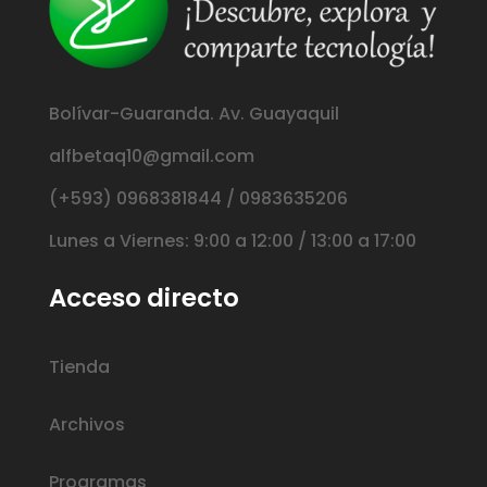
Bolívar-Guaranda. Av. Guayaquil
alfbetaq10@gmail.com
(+593) 0968381844 / 0983635206
Lunes a Viernes: 9:00 a 12:00 / 13:00 a 17:00
Acceso directo
Tienda
Archivos
Programas