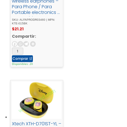
wireless earphones –
Para Phone / Para
Portable electronics /
Para Tablet -
SKU: ALFAPRODR03460 | MPN:
Wireless17Hrs - IPX -
KTE-015BK
$
21.21
Black
Compartir:
Comprar
🛒
Disponibles: 20
Xtech XTH-D701ST-YL –