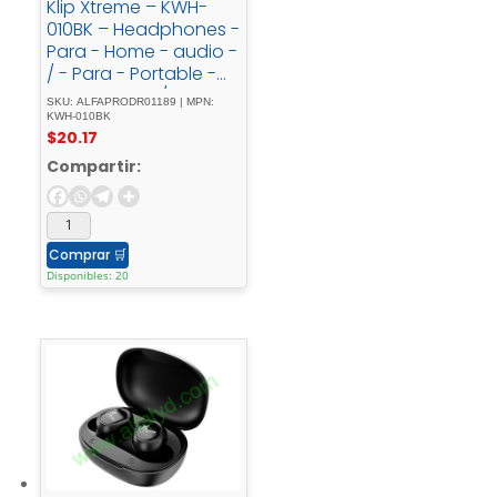
Klip Xtreme – KWH-
010BK – Headphones -
Para - Home - audio -
/ - Para - Portable -
electronics - / - Para -
SKU: ALFAPRODR01189 | MPN:
Professional - audio -
KWH-010BK
$
20.17
/ - Para - Cellular -
phoneWireless25HrsBl
Compartir:
ackBT
Comprar
🛒
Disponibles: 20