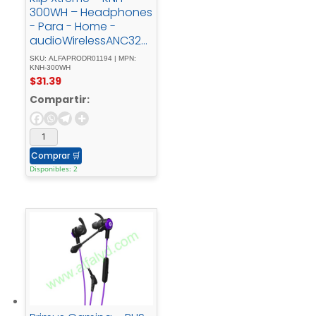
300WH – Headphones
- Para - Home -
audioWirelessANC32Hr
White
SKU: ALFAPRODR01194 | MPN:
KNH-300WH
$
31.39
Compartir:
Comprar
🛒
Disponibles: 2