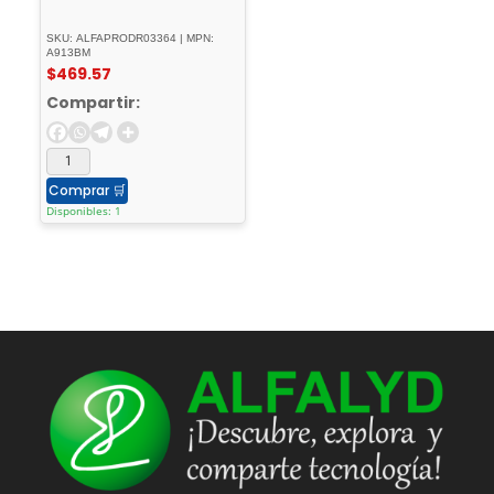
SKU: ALFAPRODR03364 | MPN:
A913BM
$
469.57
Compartir:
Comprar
🛒
Disponibles: 1