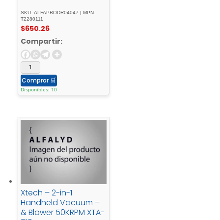
SKU: ALFAPRODR04047 | MPN:
T2280111
$
650.26
Compartir:
Comprar
🛒
Disponibles: 10
Xtech – 2-in-1
Handheld Vacuum –
& Blower 50KRPM XTA-