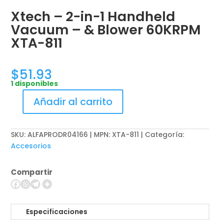
Xtech – 2-in-1 Handheld
Vacuum – & Blower 60KRPM
XTA-811
$
51.93
1 disponibles
Añadir al carrito
Xtech
-
2-
SKU:
ALFAPRODR04166 | MPN: XTA-811
Categoría:
in-
Accesorios
1
Handheld
Compartir
Vacuum
-
&
Blower
Especificaciones
60KRPM