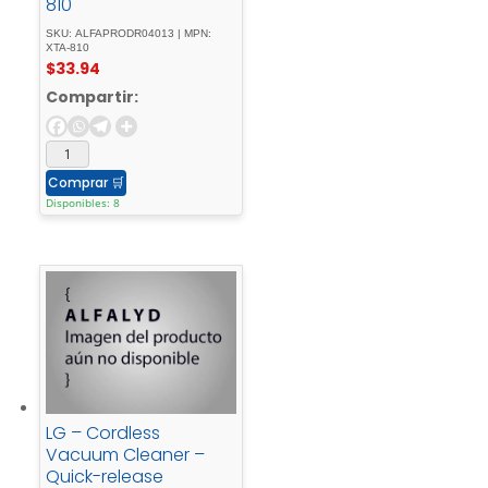
810
SKU: ALFAPRODR04013 | MPN:
XTA-810
$
33.94
Compartir:
Comprar
🛒
Disponibles: 8
LG – Cordless
Vacuum Cleaner –
Quick-release