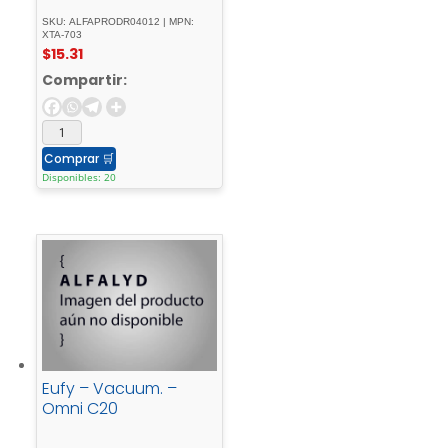
SKU: ALFAPRODR04012 | MPN:
XTA-703
$
15.31
Compartir:
Comprar
🛒
Disponibles: 20
Eufy – Vacuum. –
Omni C20