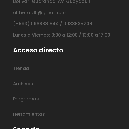
Bolívar-Guaranda. Av. Guayaquil
alfbetaq10@gmail.com
(+593) 0968381844 / 0983635206
Lunes a Viernes: 9:00 a 12:00 / 13:00 a 17:00
Acceso directo
Tienda
Archivos
Programas
Herramientas