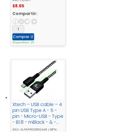
KAC-750-6FT
$
8.65
Compartir:
Comprar
🛒
Disponibles: 20
Xtech – USB cable – 4
pin USB Type A - 5 -
pin - Micro-USB - Type
- B1.8 - mBlack - & -
whiteBraided - XTC-
SKU: ALFAPRODR02448 | MPN: