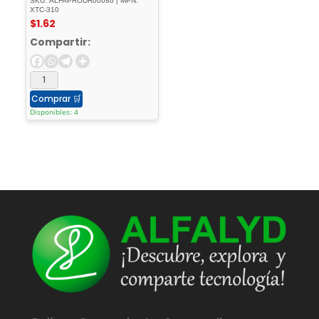
SKU: ALFAPRODR00086 | MPN:
XTC-310
$
1.62
Compartir:
Comprar
🛒
Disponibles: 4