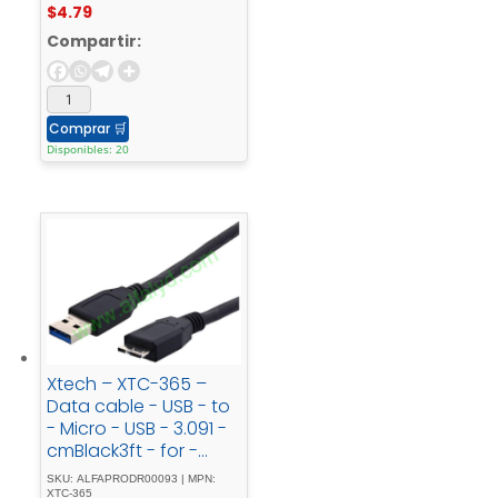
$
4.79
Compartir:
Comprar
🛒
Disponibles: 20
Xtech – XTC-365 –
Data cable - USB - to
- Micro - USB - 3.091 -
cmBlack3ft - for -
hard - drives
SKU: ALFAPRODR00093 | MPN:
XTC-365