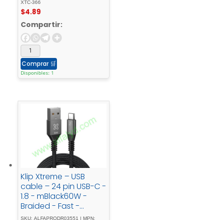
366
XTC-366
$
4.89
Compartir:
Comprar
🛒
Disponibles: 1
Klip Xtreme – USB
cable – 24 pin USB-C -
1.8 - mBlack60W -
Braided - Fast -
charging
SKU: ALFAPRODR03551 | MPN: