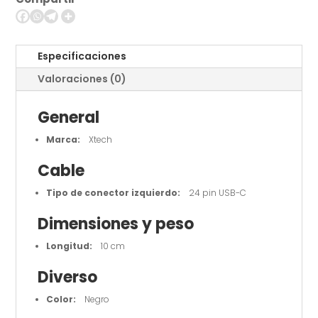
pin
USB-
C
cantidad
Especificaciones
Valoraciones (0)
General
Marca:
Xtech
Cable
Tipo de conector izquierdo:
24 pin USB-C
Dimensiones y peso
Longitud:
10 cm
Diverso
Color:
Negro