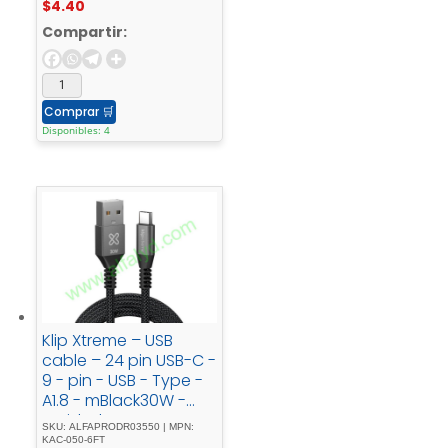
$
4.40
Compartir:
Comprar
🛒
Disponibles: 4
Klip Xtreme – USB
cable – 24 pin USB-C -
9 - pin - USB - Type -
A1.8 - mBlack30W -
Braided - Fast -
SKU: ALFAPRODR03550 | MPN:
charging
KAC-050-6FT