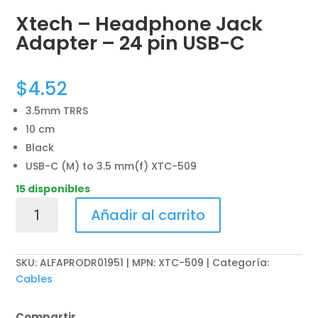
Xtech – Headphone Jack
Adapter – 24 pin USB-C
$
4.52
3.5mm TRRS
10 cm
Black
USB-C (M) to 3.5 mm(f) XTC-509
15 disponibles
Xtech
Añadir al carrito
-
Headphone
Jack
SKU:
ALFAPRODR01951 | MPN: XTC-509
Categoría:
Adapter
Cables
-
24
Compartir