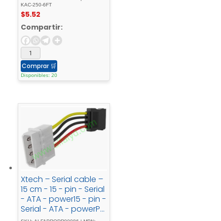
KAC-250-6FT
$
5.52
Compartir:
Comprar
🛒
Disponibles: 20
Xtech – Serial cable –
15 cm - 15 - pin - Serial
- ATA - power15 - pin -
Serial - ATA - powerPC
- card - adapter