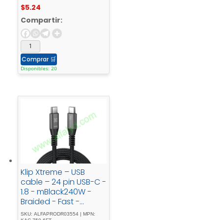
$
5.24
Compartir:
Comprar
🛒
Disponibles: 20
Klip Xtreme – USB
cable – 24 pin USB-C -
1.8 - mBlack240W -
Braided - Fast -
Charging
SKU: ALFAPRODR03554 | MPN: