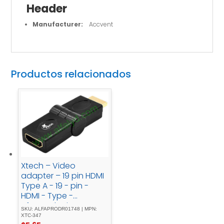
Header
Manufacturer:
Accvent
Productos relacionados
Xtech – Video
adapter – 19 pin HDMI
Type A - 19 - pin -
HDMI - Type -
Afemmalepivot
SKU: ALFAPRODR01748 | MPN:
XTC-347