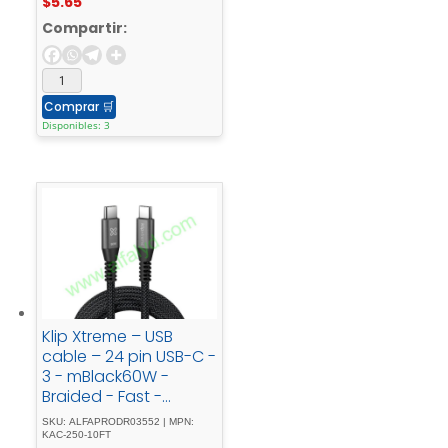
$
5.65
Compartir:
Comprar
🛒
Disponibles: 3
Klip Xtreme – USB
cable – 24 pin USB-C -
3 - mBlack60W -
Braided - Fast -
charging
SKU: ALFAPRODR03552 | MPN:
KAC-250-10FT