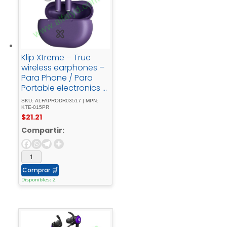
Klip Xtreme – True
wireless earphones –
Para Phone / Para
Portable electronics /
Para Tablet -
SKU: ALFAPRODR03517 | MPN:
Wireless17Hrs - IPX -
KTE-015PR
$
21.21
Purple
Compartir:
Comprar
🛒
Disponibles: 2