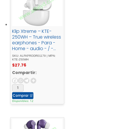
Klip Xtreme – KTE-
250WH – True wireless
earphones - Para -
Home - audio - / -
Para - Portable -
SKU: ALFAPRODR01179 | MPN:
electronics - / - Para -
KTE-250WH
$
27.76
Tablet - / - Para -
Cellular -
Compartir:
phoneWirelessWls -
Charging21h
Comprar
🛒
Disponibles: 12