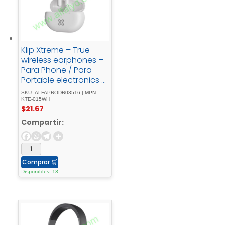
Klip Xtreme – True
wireless earphones –
Para Phone / Para
Portable electronics /
Para Tablet -
SKU: ALFAPRODR03516 | MPN:
Wireless17Hrs - IPX -
KTE-015WH
$
21.67
White
Compartir:
Comprar
🛒
Disponibles: 18