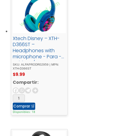
Xtech Disney – XTH-
D366ST –
Headphones with
microphone - Para -
Tablet - / - Para -
SKU: ALFAPRODR02959 | MPN:
Phone - / - Para -
XTH-D366ST
$
9.99
Portable -
electronicsWirelessStit
Compartir:
ch
Comprar
🛒
Disponibles: 18