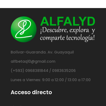
Bolívar-Guaranda. Av. Guayaquil
alfbetaq10@gmail.com
(+593) 0968381844 / 0983635206
Lunes a Viernes: 9:00 a 12:00 / 13:00 a 17:00
Acceso directo