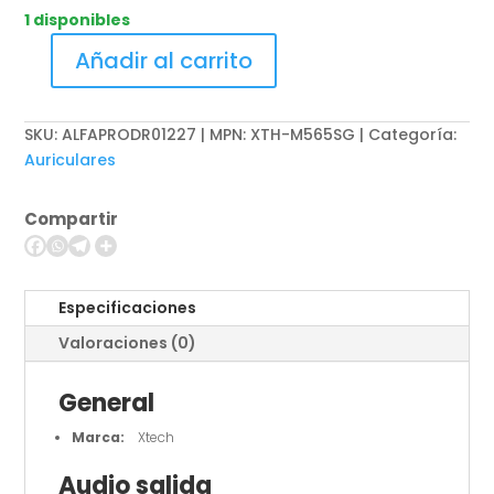
1 disponibles
Añadir al carrito
Xtech
-
Headphones
SKU:
ALFAPRODR01227 | MPN: XTH-M565SG
Categoría:
with
Auriculares
microphone
-
Compartir
Para
Computer
/
Para
Especificaciones
Portable
Valoraciones (0)
electronics
/
General
Para
Tablet
Marca:
Xtech
/
Para
Audio salida