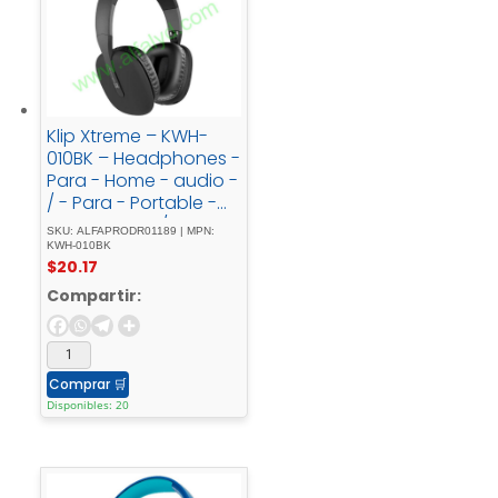
Klip Xtreme – KWH-
010BK – Headphones -
Para - Home - audio -
/ - Para - Portable -
electronics - / - Para -
SKU: ALFAPRODR01189 | MPN:
Professional - audio -
KWH-010BK
$
20.17
/ - Para - Cellular -
phoneWireless25HrsBl
Compartir:
ackBT
Comprar
🛒
Disponibles: 20