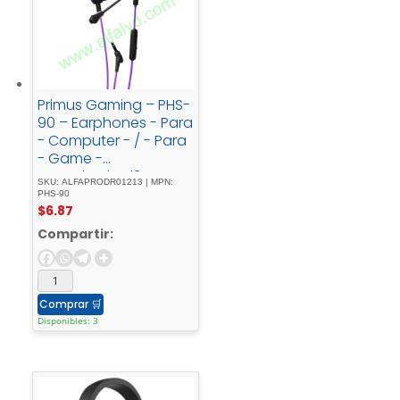
Primus Gaming – PHS-
90 – Earphones - Para
- Computer - / - Para
- Game -
consoleWired3.5mm -
SKU: ALFAPRODR01213 | MPN:
w/Mic - ARCUS90T
PHS-90
$
6.87
Compartir:
Comprar
🛒
Disponibles: 3