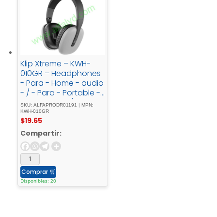
Klip Xtreme – KWH-
010GR – Headphones
- Para - Home - audio
- / - Para - Portable -
electronics - / - Para -
SKU: ALFAPRODR01191 | MPN:
Professional - audio -
KWH-010GR
$
19.65
/ - Para - Cellular -
phoneWireless25HrsGr
Compartir:
ayBT
Comprar
🛒
Disponibles: 20