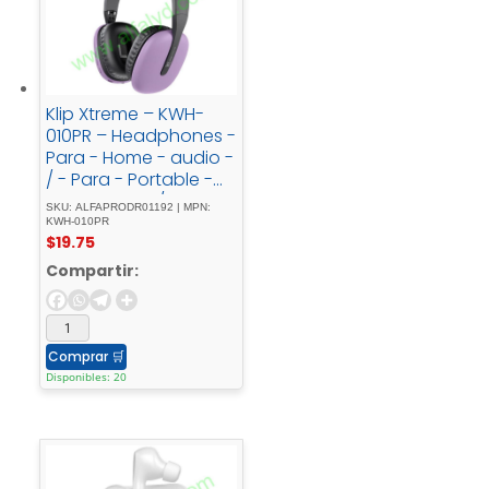
Klip Xtreme – KWH-
010PR – Headphones -
Para - Home - audio -
/ - Para - Portable -
electronics - / - Para -
SKU: ALFAPRODR01192 | MPN:
Professional - audio -
KWH-010PR
$
19.75
/ - Para - Cellular -
phoneWireless25HrsP
Compartir:
urpleBT
Comprar
🛒
Disponibles: 20