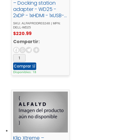
– Docking station
adapter - WD25 -
2xDP - 1xHDMI - 1xUSB-
C - 4xUSB
SKU: ALFAPRODR03248 | MPN:
DELL-WD25
$
220.99
Compartir:
Comprar
🛒
Disponibles: 18
Klip Xtreme –