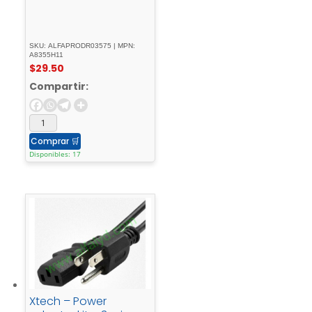
SKU: ALFAPRODR03575 | MPN:
A8355H11
$
29.50
Compartir:
Comprar
🛒
Disponibles: 17
Xtech – Power