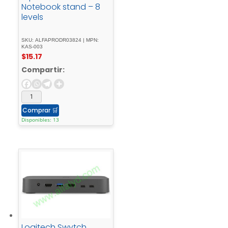
Notebook stand – 8
levels
SKU: ALFAPRODR03824 | MPN:
KAS-003
$
15.17
Compartir:
Comprar
🛒
Disponibles: 13
Logitech Swytch