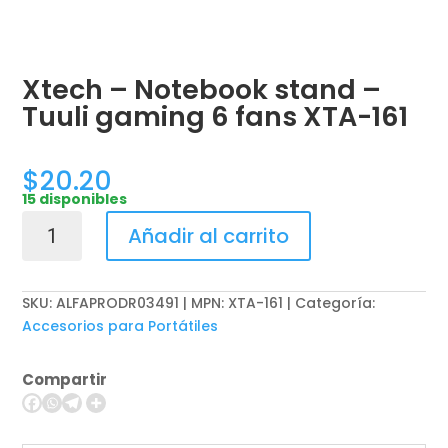
Xtech – Notebook stand –
Tuuli gaming 6 fans XTA-161
$
20.20
15 disponibles
Xtech
Añadir al carrito
-
Notebook
stand
SKU:
ALFAPRODR03491 | MPN: XTA-161
Categoría:
-
Accesorios para Portátiles
Tuuli
gaming
Compartir
6
fans
XTA-