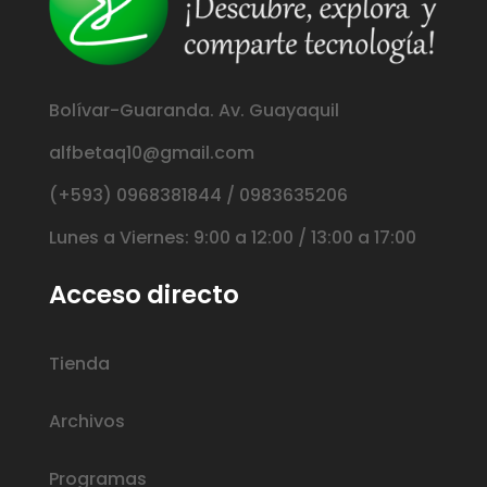
Bolívar-Guaranda. Av. Guayaquil
alfbetaq10@gmail.com
(+593) 0968381844 / 0983635206
Lunes a Viernes: 9:00 a 12:00 / 13:00 a 17:00
Acceso directo
Tienda
Archivos
Programas