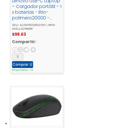
Lenovo USB-C Laptop
– Cargador portátil – 1
x baterías - litio-
polímero20000 -
mAh74 - Whnegro -
SKU: ALFAPRODR02355 | MPN:
trueno
40ALLG2WWW
$
98.63
Compartir:
Comprar
🛒
Disponibles: 16