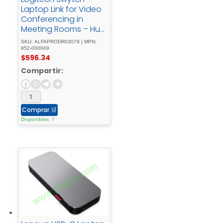
Laptop Link for Video
Conferencing in
Meeting Rooms – Hub
– 2 x HDMI + 1 x
SKU: ALFAPRODR03079 | MPN:
SuperSpeed USB + 2 x
952-000009
$
596.34
USB-C - sobremesa
Compartir:
Comprar
🛒
Disponibles: 1