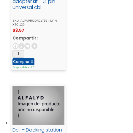
adapter kit – 3-pin
universal cbl
SKU: ALFAPRODR01755 | MPN:
XTC-120
$
3.57
Compartir:
Comprar
🛒
Disponibles: 20
Dell – Docking station