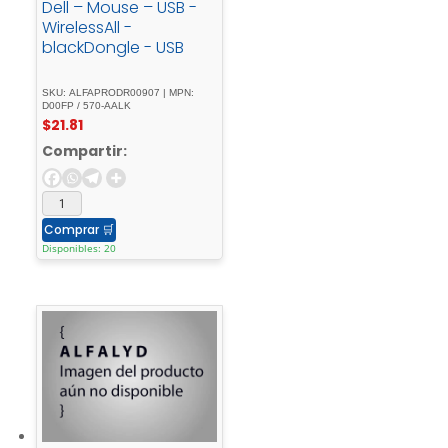
Dell – Mouse – USB -
WirelessAll -
blackDongle - USB
SKU: ALFAPRODR00907 | MPN:
D00FP / 570-AALK
$
21.81
Compartir:
Comprar
🛒
Disponibles: 20