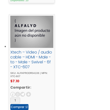
Disponibles: 20
Xtech – Video / audio
cable – HDMI - Male -
to - Male - Swivel - 6f
- XTC-607
SKU: ALFAPRODR04106 | MPN:
XTC-607
$
7.10
Compartir:
Comprar
🛒