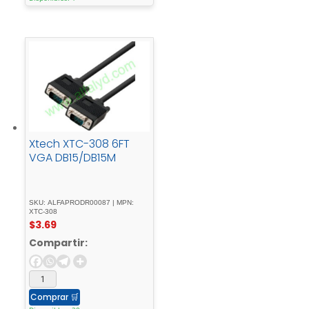
Xtech XTC-308 6FT
VGA DB15/DB15M
SKU: ALFAPRODR00087 | MPN:
XTC-308
$
3.69
Compartir:
Comprar
🛒