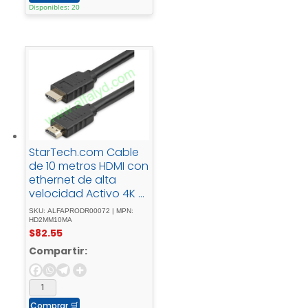
Disponibles: 20
StarTech.com Cable
de 10 metros HDMI con
ethernet de alta
velocidad Activo 4K –
Cable HDMI CL2 para
SKU: ALFAPRODR00072 | MPN:
Instalación en Pared –
HD2MM10MA
$
82.55
Cable HDMI - HDMI -
macho - a - HDMI -
Compartir:
macho10 -
mcompatibilidad -
con - 4Kpara - P/N: -
ADJPROJCART, -
Comprar
🛒