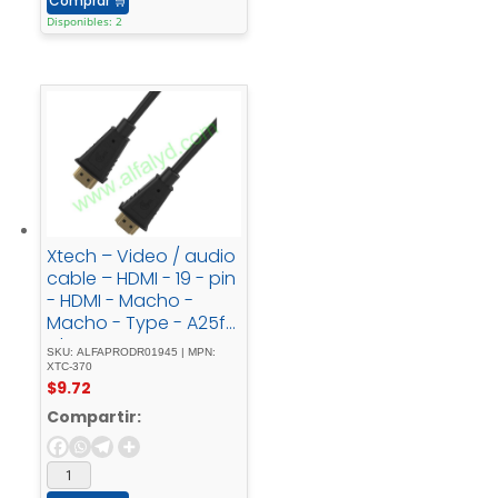
Comprar
🛒
Disponibles: 2
Xtech – Video / audio
cable – HDMI - 19 - pin
- HDMI - Macho -
Macho - Type - A25ft
- long
SKU: ALFAPRODR01945 | MPN:
XTC-370
$
9.72
Compartir: