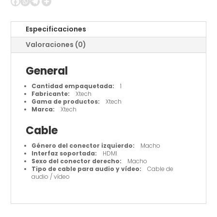
HDMI
cantidad
Especificaciones
Valoraciones (0)
General
Cantidad empaquetada:
1
Fabricante:
Xtech
Gama de productos:
Xtech
Marca:
Xtech
Cable
Género del conector izquierdo:
Macho
Interfaz soportada:
HDMI
Sexo del conector derecho:
Macho
Tipo de cable para audio y vídeo:
Cable de
audio / vídeo