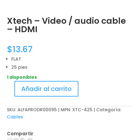
Xtech – Video / audio cable
– HDMI
$
13.67
FLAT
25 pies
1 disponibles
Añadir al carrito
Xtech
-
Video
SKU:
ALFAPRODR00095 | MPN: XTC-425
Categoría:
/
Cables
audio
cable
Compartir
-