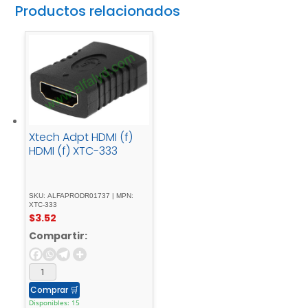
Productos relacionados
Xtech Adpt HDMI (f)
HDMI (f) XTC-333
SKU: ALFAPRODR01737 | MPN:
XTC-333
$
3.52
Compartir:
Comprar
🛒
Disponibles: 15