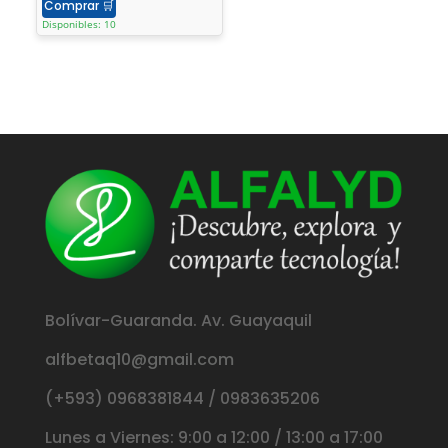
Comprar
🛒
Disponibles: 10
Bolívar-Guaranda. Av. Guayaquil
alfbetaq10@gmail.com
(+593) 0968381844 / 0983635206
Lunes a Viernes: 9:00 a 12:00 / 13:00 a 17:00