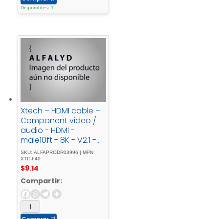
FPWHANGER, -
Disponibles: 1
FPWTLTPORT, -
MBLTVSTNDEC, -
ST122HD202, -
STNDMTV100, -
STNDMTVDUO
Xtech – HDMI cable –
Component video /
audio - HDMI -
male10ft - 8K - V2.1 -
XTC-640
SKU: ALFAPRODR03996 | MPN:
XTC-640
$
9.14
Compartir: