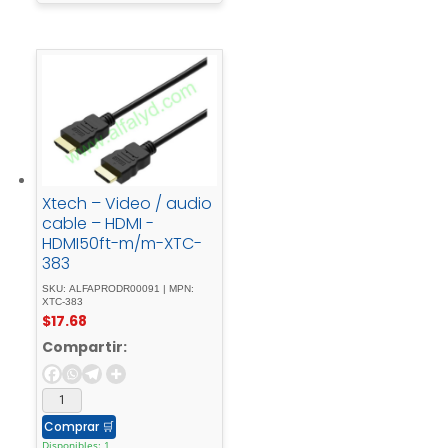
Xtech – Video / audio
cable – HDMI -
HDMI50ft-m/m-XTC-
383
SKU: ALFAPRODR00091 | MPN:
XTC-383
$
17.68
Compartir:
Comprar
🛒
Disponibles: 1