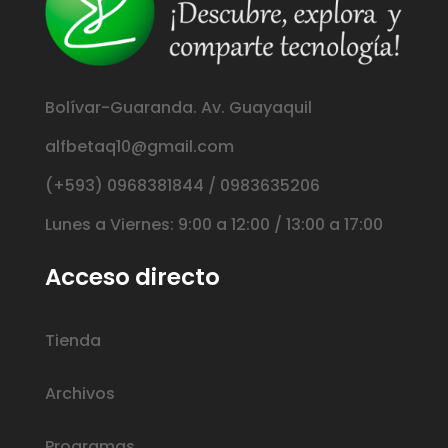
Bolívar-Guaranda. Av. Guayaquil
alfbetaq10@gmail.com
(+593) 0968381844 / 0983635206
Lunes a Viernes: 9:00 a 12:00 / 13:00 a 17:00
Acceso directo
Tienda
Archivos
Programas