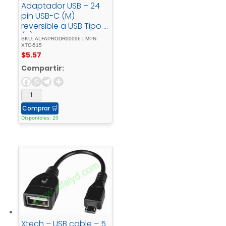
Adaptador USB – 24
pin USB-C (M)
reversible a USB Tipo A
(H) - USB - 3.011.9 -
SKU: ALFAPRODR00096 | MPN:
cmnegro
XTC-515
$
5.57
Compartir:
Comprar
🛒
Disponibles: 20
Xtech – USB cable – 5