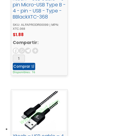
pin Micro-USB Type B -
4 - pin - USB - Type -
BBlackXTC-368
SKU: ALFAPRODR00099 | MPN:
XTC-368
$
1.88
Compartir:
Comprar
🛒
Disponibles: 16