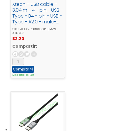
Xtech – USB cable –
3.04 m - 4 - pin - USB -
Type - B4 - pin - USB -
Type - A2.0 - male-
male - mold
SKU: ALFAPRODR00081 | MPN:
XTC-303
$
2.20
Compartir:
Comprar
🛒
Disponibles: 20