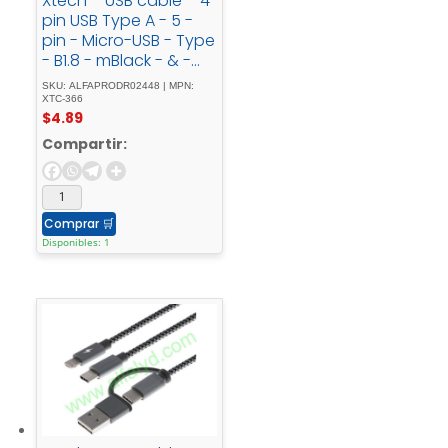
Xtech – USB cable – 4
pin USB Type A - 5 -
pin - Micro-USB - Type
- B1.8 - mBlack - & -
whiteBraided - XTC-
SKU: ALFAPRODR02448 | MPN:
366
XTC-366
$
4.89
Compartir:
Comprar
🛒
Disponibles: 1