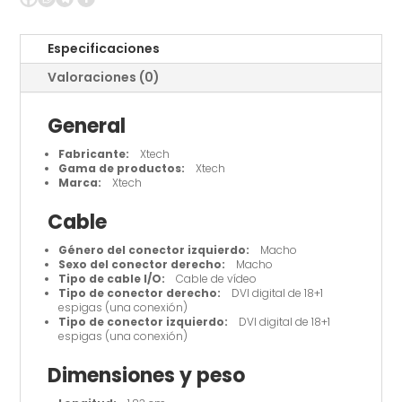
D
macho
Especificaciones
a
Valoraciones (0)
DVI-
D
General
macho
cantidad
Fabricante:
Xtech
Gama de productos:
Xtech
Marca:
Xtech
Cable
Género del conector izquierdo:
Macho
Sexo del conector derecho:
Macho
Tipo de cable I/O:
Cable de vídeo
Tipo de conector derecho:
DVI digital de 18+1
espigas (una conexión)
Tipo de conector izquierdo:
DVI digital de 18+1
espigas (una conexión)
Dimensiones y peso