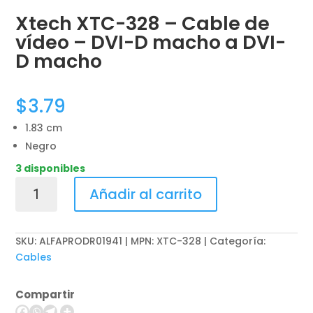
Xtech XTC-328 – Cable de
vídeo – DVI-D macho a DVI-
D macho
$
3.79
1.83 cm
Negro
3 disponibles
Xtech
Añadir al carrito
XTC-
328
-
SKU:
ALFAPRODR01941 | MPN: XTC-328
Categoría:
Cable
Cables
de
vídeo
Compartir
-
DVI-