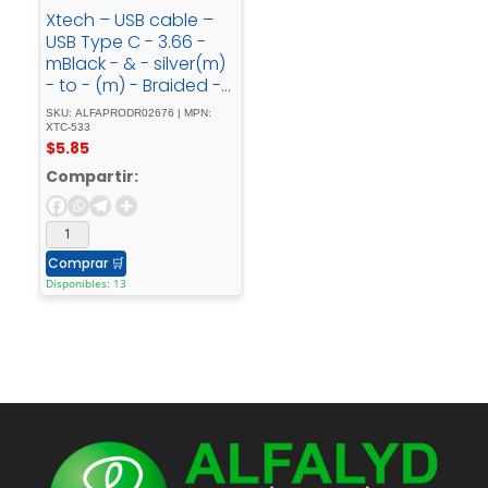
Xtech – USB cable –
USB Type C - 3.66 -
mBlack - & - silver(m)
- to - (m) - Braided -
XTC-533
SKU: ALFAPRODR02676 | MPN:
XTC-533
$
5.85
Compartir:
Comprar
🛒
Disponibles: 13