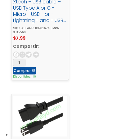
Xtech – USB cable –
USB Type A or C -
Micro - USB - or -
Lightning - and - USB -
type - C1.2 - monly -
SKU: ALFAPRODR01674 | MPN:
chargingXTC-560
XTC-560
$
7.99
Compartir:
Comprar
🛒
Disponibles: 10