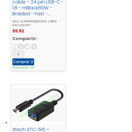
cable – 24 pin USB-C -
1.8 - mBlack60W -
Braided - Fast -
charging
SKU: ALFAPRODR03551 | MPN:
KAC-250-6FT
$
5.52
Compartir:
Comprar
🛒
Disponibles: 20
Xtech XTC-515 –