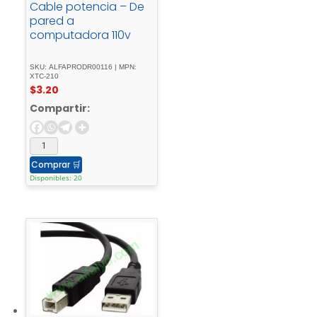
Cable potencia – De
pared a
computadora 110v
SKU: ALFAPRODR00116 | MPN:
XTC-210
$
3.20
Compartir:
Comprar
🛒
Disponibles: 20