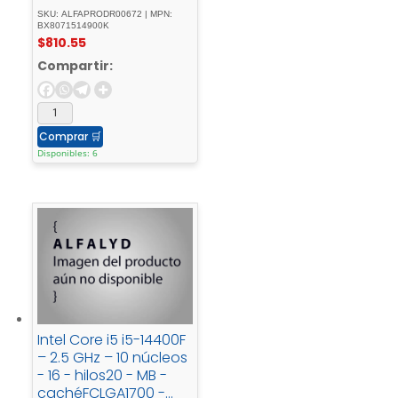
SocketCaja
SKU: ALFAPRODR00672 | MPN:
BX8071514900K
$
810.55
Compartir:
Comprar
🛒
Disponibles: 6
Intel Core i5 i5-14400F
– 2.5 GHz – 10 núcleos
- 16 - hilos20 - MB -
cachéFCLGA1700 -