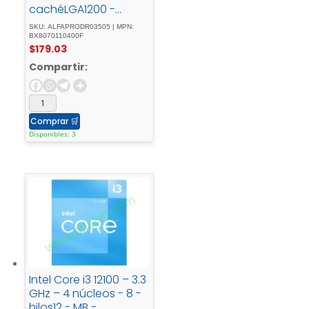
cachéLGA1200 -
SocketCaja
SKU: ALFAPRODR03505 | MPN:
BX8070110400F
$
179.03
Compartir:
Comprar
🛒
Disponibles: 3
Intel Core i3 12100 – 3.3
GHz – 4 núcleos - 8 -
hilos12 - MB -