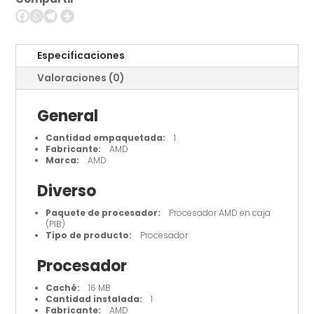
-
8
núcleos
cantidad
Especificaciones
Valoraciones (0)
General
Cantidad empaquetada:
1
Fabricante:
AMD
Marca:
AMD
Diverso
Paquete de procesador:
Procesador AMD en caja
(PIB)
Tipo de producto:
Procesador
Procesador
Caché:
16 MB
Cantidad instalada:
1
Fabricante:
AMD