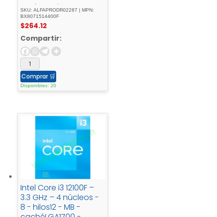
SocketCaja
SKU: ALFAPRODR02287 | MPN:
BX8071514400F
$
264.12
Compartir:
Comprar
🛒
Disponibles: 20
Intel Core i3 12100F –
3.3 GHz – 4 núcleos -
8 - hilos12 - MB -
cachéLGA1700 -