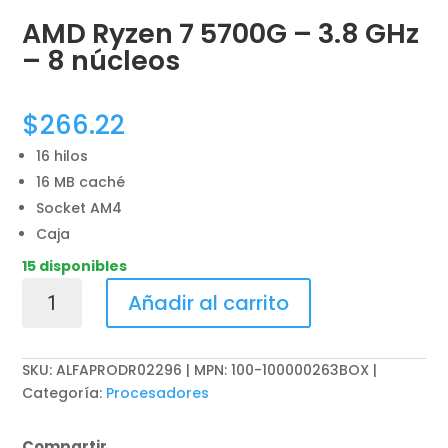
AMD Ryzen 7 5700G – 3.8 GHz
– 8 núcleos
$
266.22
16 hilos
16 MB caché
Socket AM4
Caja
15 disponibles
AMD
Añadir al carrito
Ryzen
7
5700G
SKU:
ALFAPRODR02296 | MPN: 100-100000263BOX
-
Categoría:
Procesadores
3.8
GHz
Compartir