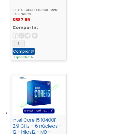
SKU: ALFAPRODR02560 | MPN:
BX80768265
$
587.99
Compartir:
Comprar
🛒
Disponibles: 6
Intel Core i5 10400F –
2.9 GHz – 6 núcleos -
12 - hilos12 - MB -