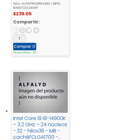
SocketCaja
SKU: ALFAPRODR01995 | MPN:
BX8071512400F
$
235.05
Compartir:
Comprar
🛒
Disponibles: 20
Intel Core i9 i9-14900K
– 3.2 GHz – 24 núcleos
- 32 - hilos36 - MB -
cachéFCLGA1700 -