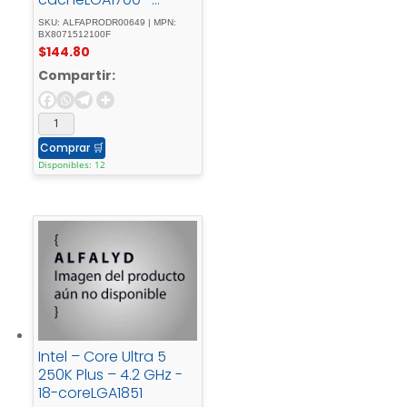
SocketCaja
SKU: ALFAPRODR00649 | MPN:
BX8071512100F
$
144.80
Compartir:
Comprar
🛒
Disponibles: 12
Intel – Core Ultra 5
250K Plus – 4.2 GHz -
18-coreLGA1851