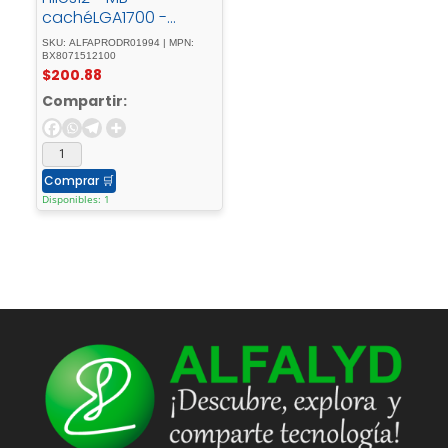
cachéLGA1700 -
SocketCaja
SKU: ALFAPRODR01994 | MPN:
BX8071512100
$
200.88
Compartir:
Comprar
🛒
Disponibles: 1