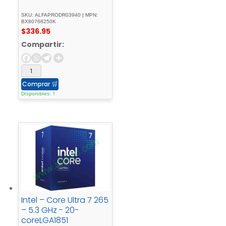
SKU: ALFAPRODR03940 | MPN:
BX80768250K
$
336.95
Compartir:
Comprar
🛒
Disponibles: 1
Intel – Core Ultra 7 265
– 5.3 GHz - 20-
coreLGA1851