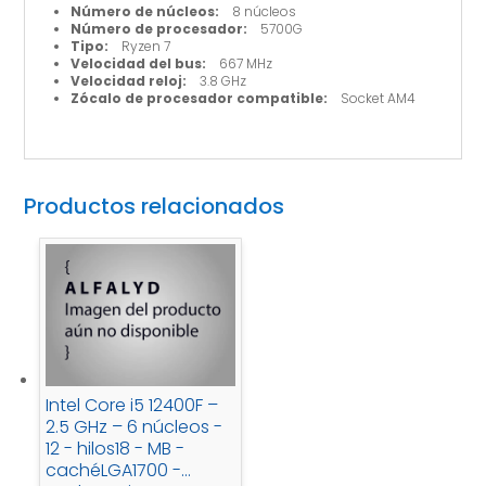
Número de núcleos:
8 núcleos
Número de procesador:
5700G
Tipo:
Ryzen 7
Velocidad del bus:
667 MHz
Velocidad reloj:
3.8 GHz
Zócalo de procesador compatible:
Socket AM4
Productos relacionados
Intel Core i5 12400F –
2.5 GHz – 6 núcleos -
12 - hilos18 - MB -
cachéLGA1700 -