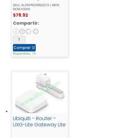
esktop
SKU: ALFAPRODR03072 | MPN:
NCM-X3000
$
78.92
Compartir:
Comprar
🛒
Disponibles: 10
Ubiquiti – Router –
UXG-Lite Gateway Lite