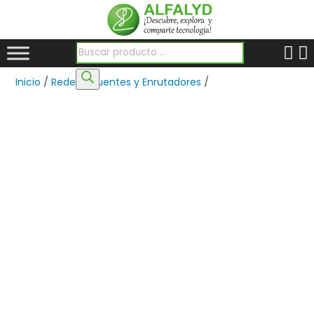
Búsqueda de productos
Inicio
/
Redes
/
Puentes y Enrutadores
/