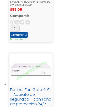
SKU: ALFAPRODR03471 | MPN: DS-
3WF3000-EI-5AC/P
$
88.06
Compartir:
Comprar
🛒
Disponibles: 4
Fortinet FortiGate 40F
– Aparato de
seguridad – con 1 año
de protección 24/7