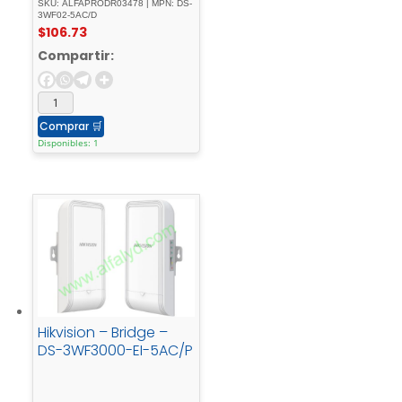
SKU: ALFAPRODR03478 | MPN: DS-
3WF02-5AC/D
$
106.73
Compartir:
Comprar
🛒
Disponibles: 1
Hikvision – Bridge –
DS-3WF3000-EI-5AC/P