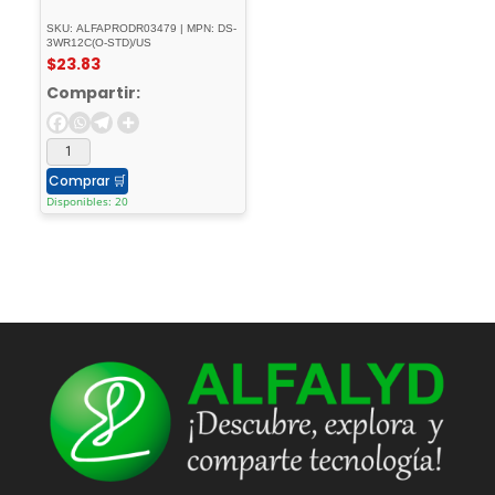
SKU: ALFAPRODR03479 | MPN: DS-
3WR12C(O-STD)/US
$
23.83
Compartir:
Comprar
🛒
Disponibles: 20