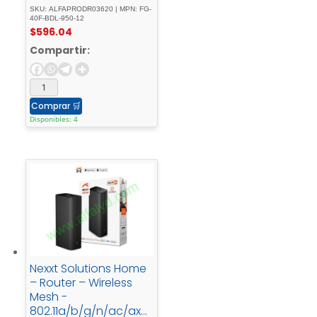
FortiCare y Forticare
SKU: ALFAPRODR03620 | MPN: FG-
Unified (UTM) -
40F-BDL-950-12
$
596.04
1GbEescritorio
Compartir:
Comprar
🛒
Disponibles: 4
Nexxt Solutions Home
– Router – Wireless
Mesh -
802.11a/b/g/n/ac/axD