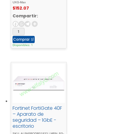
UXG-Max
$
152.07
Compartir:
Comprar
🛒
Disponibles: 1
Fortinet FortiGate 40F
– Aparato de
seguridad – 1GbE -
escritorio
SKU: ALFAPRODR01933 | MPN: FG-