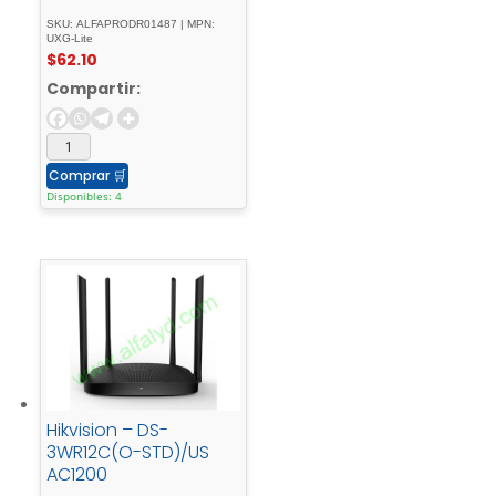
SKU: ALFAPRODR01487 | MPN:
UXG-Lite
$
62.10
Compartir:
Comprar
🛒
Disponibles: 4
Hikvision – DS-
3WR12C(O-STD)/US
AC1200