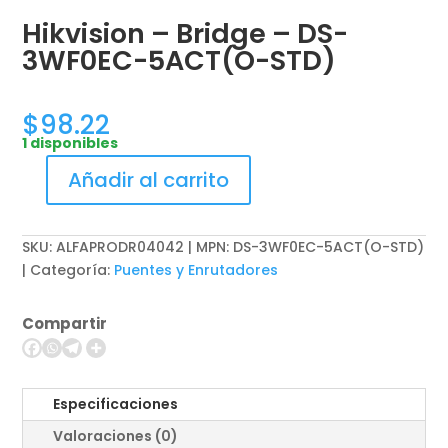
Hikvision – Bridge – DS-
3WF0EC-5ACT(O-STD)
$
98.22
1 disponibles
Añadir al carrito
Hikvision
-
Bridge
SKU:
ALFAPRODR04042 | MPN: DS-3WF0EC-5ACT(O-STD)
-
Categoría:
Puentes y Enrutadores
DS-
3WF0EC-
Compartir
5ACT(O-
STD)
cantidad
Especificaciones
Valoraciones (0)