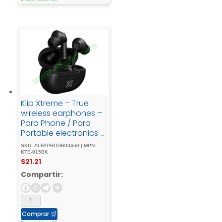
Klip Xtreme – True
wireless earphones –
Para Phone / Para
Portable electronics /
Para Tablet -
SKU: ALFAPRODR03460 | MPN:
Wireless17Hrs - IPX -
KTE-015BK
$
21.21
Black
Compartir:
Comprar
🛒