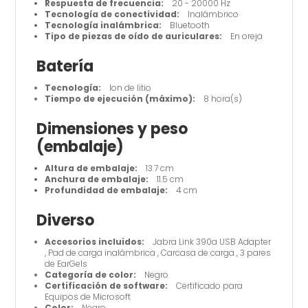
Respuesta de frecuencia:
20 - 20000 Hz
Tecnología de conectividad:
Inalámbrico
Tecnología inalámbrica:
Bluetooth
Tipo de piezas de oído de auriculares:
En oreja
Batería
Tecnología:
Ion de litio
Tiempo de ejecución (máximo):
8 hora(s)
Dimensiones y peso
(embalaje)
Altura de embalaje:
13.7 cm
Anchura de embalaje:
11.5 cm
Profundidad de embalaje:
4 cm
Diverso
Accesorios incluidos:
Jabra Link 390a USB Adapter
, Pad de carga inalámbrica , Carcasa de carga , 3 pares
de EarGels
Categoría de color:
Negro
Certificación de software:
Certificado para
Equipos de Microsoft
Color:
Negro