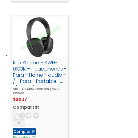
Klip Xtreme – KWH-
010BK – Headphones -
Para - Home - audio -
/ - Para - Portable -
electronics - / - Para -
SKU: ALFAPRODR01189 | MPN:
Professional - audio -
KWH-010BK
$
20.17
/ - Para - Cellular -
phoneWireless25HrsBl
Compartir:
ackBT
Comprar
🛒
Disponibles: 20