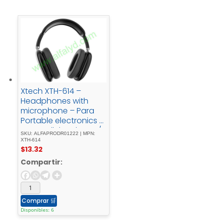
Xtech XTH-614 –
Headphones with
microphone – Para
Portable electronics /
Para Cellular phone /
SKU: ALFAPRODR01222 | MPN:
Para Home audio -
XTH-614
$
13.32
WirelessAurax
Compartir:
Comprar
🛒
Disponibles: 6