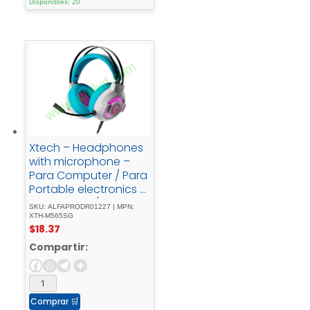
Disponibles: 20
Xtech – Headphones
with microphone –
Para Computer / Para
Portable electronics /
Para Tablet / Para
SKU: ALFAPRODR01227 | MPN:
Cellular phone -
XTH-M565SG
$
18.37
WiredGaming
Compartir:
Comprar
🛒