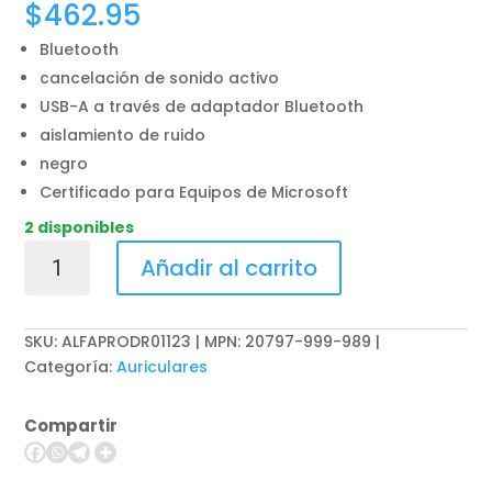
$
462.95
Bluetooth
cancelación de sonido activo
USB-A a través de adaptador Bluetooth
aislamiento de ruido
negro
Certificado para Equipos de Microsoft
2 disponibles
Jabra
Añadir al carrito
Evolve2
Buds
MS
SKU:
ALFAPRODR01123 | MPN: 20797-999-989
-
Categoría:
Auriculares
Auriculares
inalámbricos
Compartir
con
micro
-