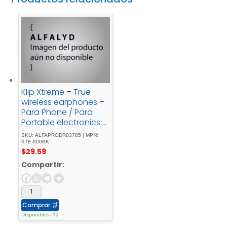
Klip Xtreme – True
wireless earphones –
Para Phone / Para
Portable electronics /
Para Tablet -
SKU: ALFAPRODR03785 | MPN:
Wireless15Hrs - Display
KTE-800BK
$
29.59
- Black
Compartir:
Comprar
🛒
Disponibles: 12