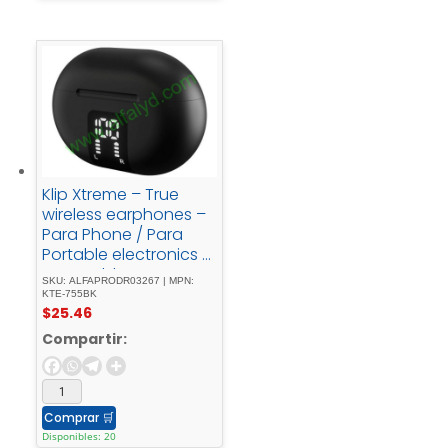
Klip Xtreme – True
wireless earphones –
Para Phone / Para
Portable electronics /
Para Tablet -
SKU: ALFAPRODR03267 | MPN:
Wireless22Hrs - ANC -
KTE-755BK
$
25.46
Black
Compartir:
Comprar
🛒
Disponibles: 20