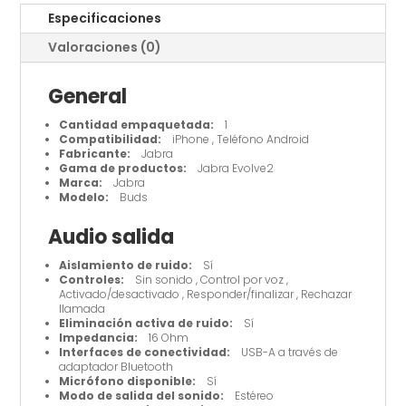
en
Especificaciones
oreja
Valoraciones (0)
cantidad
General
Cantidad empaquetada:
1
Compatibilidad:
iPhone , Teléfono Android
Fabricante:
Jabra
Gama de productos:
Jabra Evolve2
Marca:
Jabra
Modelo:
Buds
Audio salida
Aislamiento de ruido:
Sí
Controles:
Sin sonido , Control por voz ,
Activado/desactivado , Responder/finalizar , Rechazar
llamada
Eliminación activa de ruido:
Sí
Impedancia:
16 Ohm
Interfaces de conectividad:
USB-A a través de
adaptador Bluetooth
Micrófono disponible:
Sí
Modo de salida del sonido:
Estéreo