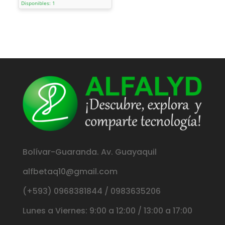
Disponibles: 1
Bolívar-Guaranda. Av. Guayaquil
alfbetaq10@gmail.com
(+593) 0968381844 / 0983635206
Lunes a Viernes: 9:00 a 12:00 / 13:00 a 17:00