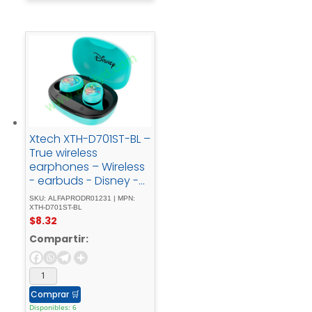
Xtech XTH-D701ST-BL –
True wireless
earphones – Wireless
- earbuds - Disney -
Stich - Blue
SKU: ALFAPRODR01231 | MPN:
XTH-D701ST-BL
$
8.32
Compartir:
Comprar
🛒
Disponibles: 6