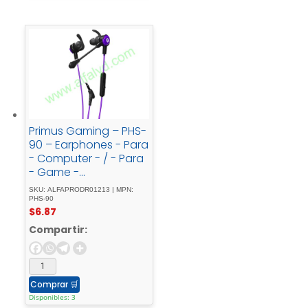
Primus Gaming – PHS-
90 – Earphones - Para
- Computer - / - Para
- Game -
consoleWired3.5mm -
SKU: ALFAPRODR01213 | MPN:
w/Mic - ARCUS90T
PHS-90
$
6.87
Compartir:
Comprar
🛒
Disponibles: 3