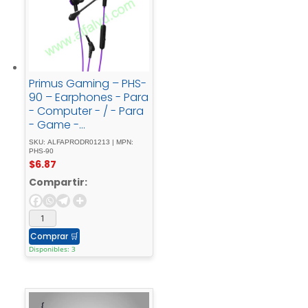
Primus Gaming – PHS-
90 – Earphones - Para
- Computer - / - Para
- Game -
consoleWired3.5mm -
SKU: ALFAPRODR01213 | MPN:
w/Mic - ARCUS90T
PHS-90
$
6.87
Compartir:
Comprar
🛒
Disponibles: 3