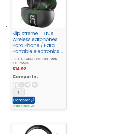
Klip Xtreme – True
wireless earphones –
Para Phone / Para
Portable electronics /
Para Tablet -
SKU: ALFAPRODR03303 | MPN:
Wireless22Hrs - ANC -
KTE-755GR
$
14.92
Gray
Compartir:
Comprar
🛒
Disponibles: 20