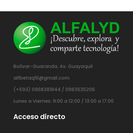
Bolívar-Guaranda. Av. Guayaquil
alfbetaq10@gmail.com
(+593) 0968381844 / 0983635206
Lunes a Viernes: 9:00 a 12:00 / 13:00 a 17:00
Acceso directo