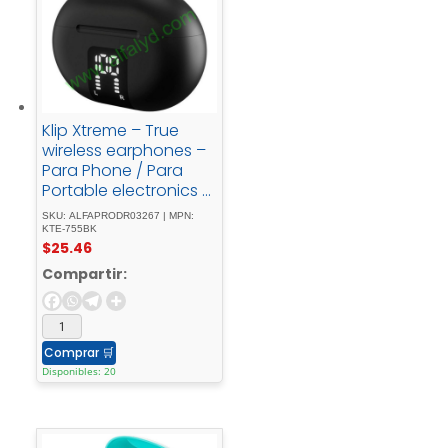
Klip Xtreme – True
wireless earphones –
Para Phone / Para
Portable electronics /
Para Tablet -
SKU: ALFAPRODR03267 | MPN:
Wireless22Hrs - ANC -
KTE-755BK
$
25.46
Black
Compartir:
Comprar
🛒
Disponibles: 20