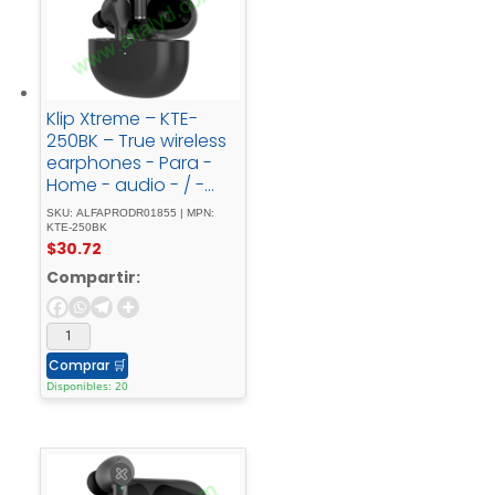
Klip Xtreme – KTE-
250BK – True wireless
earphones - Para -
Home - audio - / -
Para - Portable -
SKU: ALFAPRODR01855 | MPN:
electronics - / - Para -
KTE-250BK
$
30.72
Tablet - / - Para -
Cellular -
Compartir:
phoneWirelessWls -
Charging21h
Comprar
🛒
Disponibles: 20