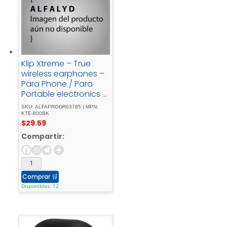
Klip Xtreme – True
wireless earphones –
Para Phone / Para
Portable electronics /
Para Tablet -
SKU: ALFAPRODR03785 | MPN:
Wireless15Hrs - Display
KTE-800BK
$
29.59
- Black
Compartir:
Comprar
🛒
Disponibles: 12