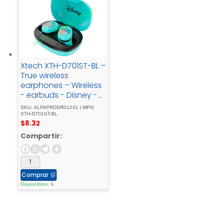
Xtech XTH-D701ST-BL –
True wireless
earphones – Wireless
- earbuds - Disney -
Stich - Blue
SKU: ALFAPRODR01231 | MPN:
XTH-D701ST-BL
$
8.32
Compartir:
Comprar
🛒
Disponibles: 6