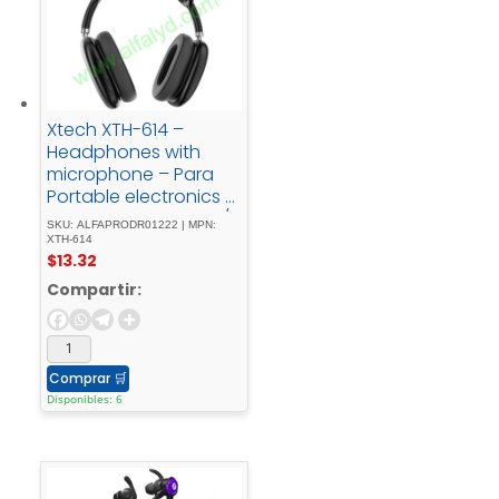
Xtech XTH-614 –
Headphones with
microphone – Para
Portable electronics /
Para Cellular phone /
SKU: ALFAPRODR01222 | MPN:
Para Home audio -
XTH-614
$
13.32
WirelessAurax
Compartir:
Comprar
🛒
Disponibles: 6