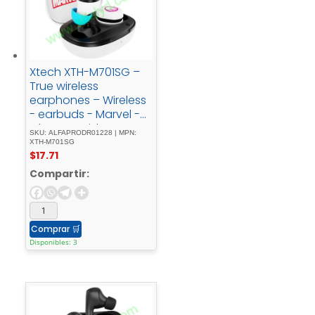
Xtech XTH-M701SG –
True wireless
earphones – Wireless
- earbuds - Marvel -
Ghost - Spider
SKU: ALFAPRODR01228 | MPN:
XTH-M701SG
$
17.71
Compartir:
Comprar
🛒
Disponibles: 3