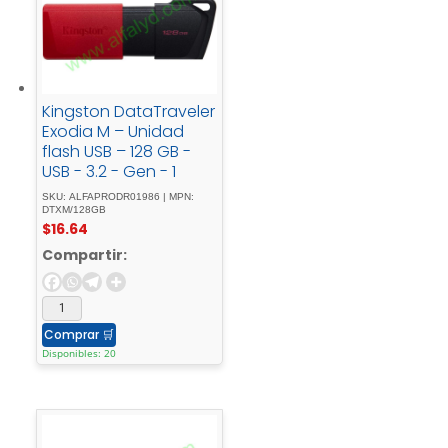
Kingston DataTraveler
Exodia M – Unidad
flash USB – 128 GB -
USB - 3.2 - Gen - 1
SKU: ALFAPRODR01986 | MPN:
DTXM/128GB
$
16.64
Compartir:
Comprar
🛒
Disponibles: 20