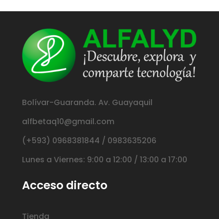
Bolívar-Guaranda. Av. Guayaquil
alfbetaq10@gmail.com
(+593) 0968381844 / 0983635206
Lunes a Viernes: 9:00 a 12:00 / 13:00 a 17:00
Acceso directo
Tienda