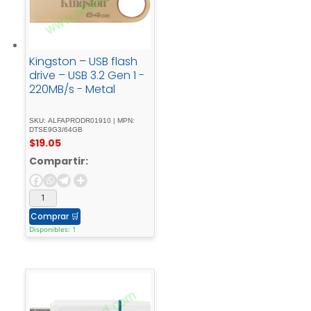
Kingston – USB flash
drive – USB 3.2 Gen 1 -
220MB/s - Metal
SKU: ALFAPRODR01910 | MPN:
DTSE9G3/64GB
$
19.05
Compartir:
Comprar
🛒
Disponibles: 1