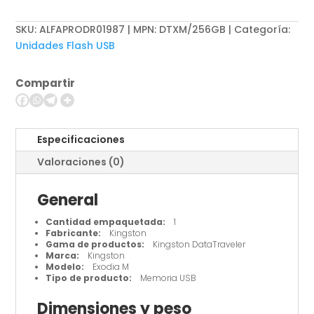
Exodia
M
SKU:
ALFAPRODR01987 | MPN: DTXM/256GB
Categoría:
-
Unidades Flash USB
Unidad
flash
Compartir
USB
-
256
GB
Especificaciones
cantidad
Valoraciones (0)
General
Cantidad empaquetada:
1
Fabricante:
Kingston
Gama de productos:
Kingston DataTraveler
Marca:
Kingston
Modelo:
Exodia M
Tipo de producto:
Memoria USB
Dimensiones y peso