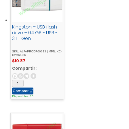
Kingston – USB flash
drive – 64 GB - USB -
3.1 - Gen - 1
SKU: ALFAPRODR00633 | MPN: KC-
U2G64-5R
$
10.87
Compartir:
Comprar
🛒
Disponibles: 20