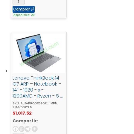
Comprar
🛒
Disponibles: 20
Lenovo ThinkBook 14
G7 ARP – Notebook –
14″ - 1920 - x -
1200AMD - Ryzen - 5 -
7535HS - / - 3.3 -
SKU: ALFAPRODR02661 | MPN:
GHz16 - GBDDR5 -
21MV000YLM
$
1,017.52
SDRAM512 - GB -
SSDAMD - Radeon -
Compartir:
660MWindows - 11 -
Pro - 64-bit - Edition