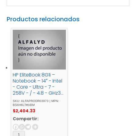
Productos relacionados
HP EliteBook 8G1i –
Notebook – 14″ - Intel
- Core - Ultra - 7 -
258V - / - 4.8 - GHz32
- GBDDR5 - SDRAM1 -
SKU: ALFAPRODR03973 | MPN:
TB - SSDIntegrated -
BS6H6LT#ABM
$
2,404.33
graphicsWindows - 11
- Pro
Compartir: