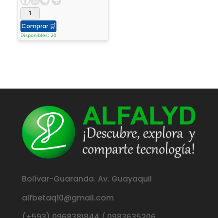
Comprar
🛒
Disponibles: 20
Bolívar-Guaranda. Av. Guayaquil
alfbetaq10@gmail.com
(+593) 0968381844 / 0983635206