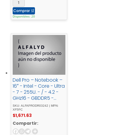
Comprar
🛒
Disponibles: 20
Dell Pro – Notebook –
16″ - Intel - Core - Ultra
- 7 - 255U. - / - 4.2 -
GHz16 - GBDDR5 -
SDRAM512 - GB -
SKU: ALFAPRODR03242 | MPN:
SSDIntegrated -
XF5PC
$
1,671.63
graphics
Compartir: