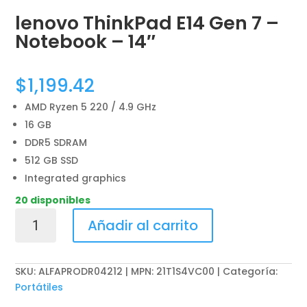
lenovo ThinkPad E14 Gen 7 –
Notebook – 14″
$
1,199.42
AMD Ryzen 5 220 / 4.9 GHz
16 GB
DDR5 SDRAM
512 GB SSD
Integrated graphics
20 disponibles
lenovo
Añadir al carrito
ThinkPad
E14
Gen
SKU:
ALFAPRODR04212 | MPN: 21T1S4VC00
Categoría:
7
Portátiles
-