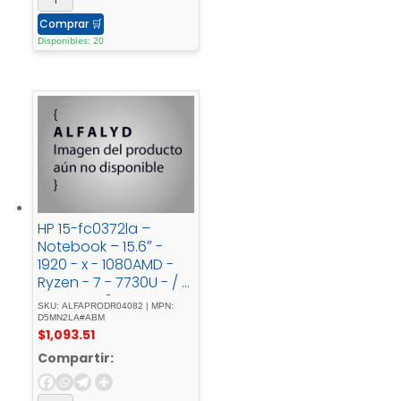
Comprar
🛒
Disponibles: 20
HP 15-fc0372la –
Notebook – 15.6″ -
1920 - x - 1080AMD -
Ryzen - 7 - 7730U - / -
4.5 - GHz16 - GBDDR4
SKU: ALFAPRODR04082 | MPN:
- SDRAM512 - GB -
D5MN2LA#ABM
$
1,093.51
SSDAMD - Radeon -
GraphicsWindows - 11
Compartir:
- HomeSilverSpanish