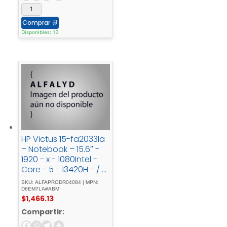
Comprar
🛒
Disponibles: 13
HP Victus 15-fa2033la
– Notebook – 15.6″ -
1920 - x - 1080Intel -
Core - 5 - 13420H - / -
2.4 - GHzDDR4 -
SKU: ALFAPRODR04084 | MPN:
SDRAM16 - GB512 - GB
D6EM7LA#ABM
$
1,466.13
- SSDNVIDIA - GeForce
- RTX - 3050 -
Compartir:
6GBFreeDOS