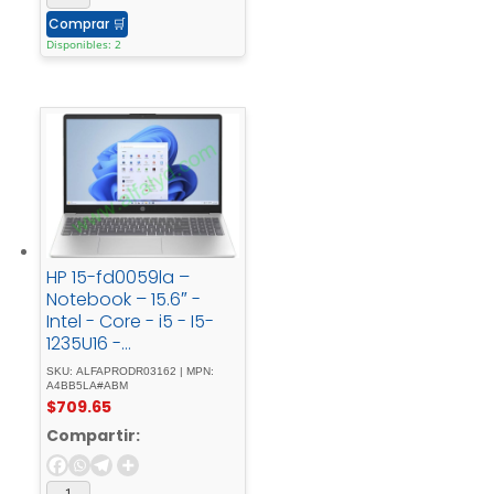
Comprar
🛒
Disponibles: 2
HP 15-fd0059la –
Notebook – 15.6″ -
Intel - Core - i5 - I5-
1235U16 -
GBSSDWindows - 11 -
SKU: ALFAPRODR03162 | MPN:
HomeSilverSpanish
A4BB5LA#ABM
$
709.65
Compartir: