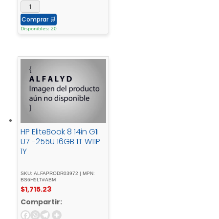
Comprar
🛒
Disponibles: 20
HP EliteBook 8 14in G1i
U7 -255U 16GB 1T W11P
1Y
SKU: ALFAPRODR03972 | MPN:
BS6H5LT#ABM
$
1,715.23
Compartir: