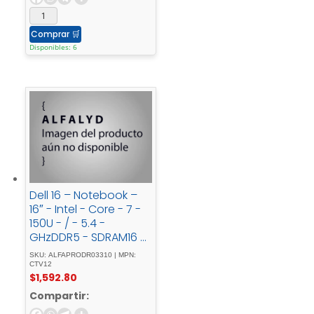
Comprar
🛒
Disponibles: 6
Dell 16 – Notebook –
16″ - Intel - Core - 7 -
150U - / - 5.4 -
GHzDDR5 - SDRAM16 -
GB512 - GBIntegrated
SKU: ALFAPRODR03310 | MPN:
- graphicsWindows -
CTV12
$
1,592.80
11 - Pro
Compartir: