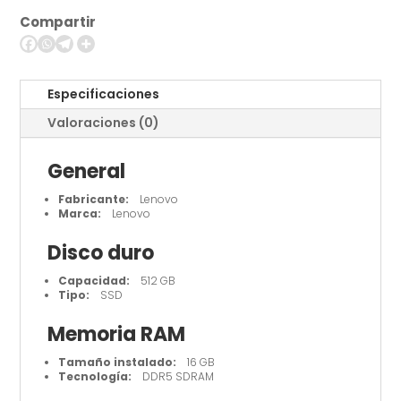
Notebook
Compartir
-
14"
cantidad
Especificaciones
Valoraciones (0)
General
Fabricante:
Lenovo
Marca:
Lenovo
Disco duro
Capacidad:
512 GB
Tipo:
SSD
Memoria RAM
Tamaño instalado:
16 GB
Tecnología:
DDR5 SDRAM