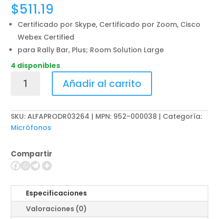
$
511.19
Certificado por Skype, Certificado por Zoom, Cisco
Webex Certified
para Rally Bar, Plus; Room Solution Large
4 disponibles
Logitech
Añadir al carrito
Rally
Mic
Pod
SKU:
ALFAPRODR03264 | MPN: 952-000038
Categoría:
-
Micrófonos
Micrófono
-
Compartir
blanco
cantidad
Especificaciones
Valoraciones (0)