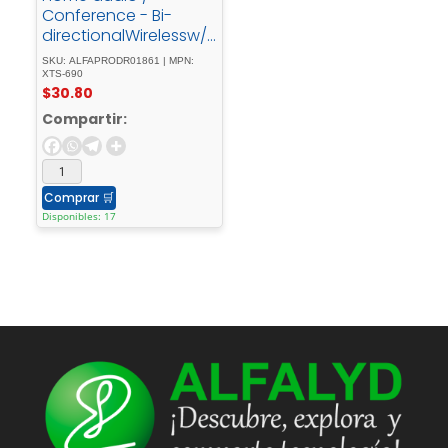
Conference - Bi-
directionalWirelessw/r
eceiver - XTS-690
SKU: ALFAPRODR01861 | MPN:
XTS-690
$
30.80
Compartir:
Comprar
🛒
Disponibles: 17