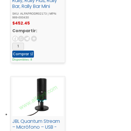
Rally, Rally Plus, Rally
Bar, Rally Bar Mini
SKU: ALFAPRODR02173 | MPN:
989-000430
$
452.45
Compartir:
Comprar
🛒
Disponibles: 8
JBL Quantum Stream
– Micrófono – USB -