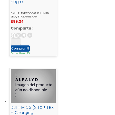
negro
SKU: ALFAPRODR01301 | MPN:
JBLQSTREAMBLKAM
$
99.34
Compartir:
Comprar
🛒
Disponibles: 15
DJI – Mic 3 (2 TX + 1 RX
+ Charging