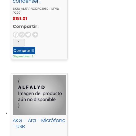
condenser
microphone
SKU: ALFAPRODR03989 | MPN:
P220
$
181.01
Compartir:
Comprar
🛒
Disponibles: 1
AKG – Ara – Micrófono
- USB