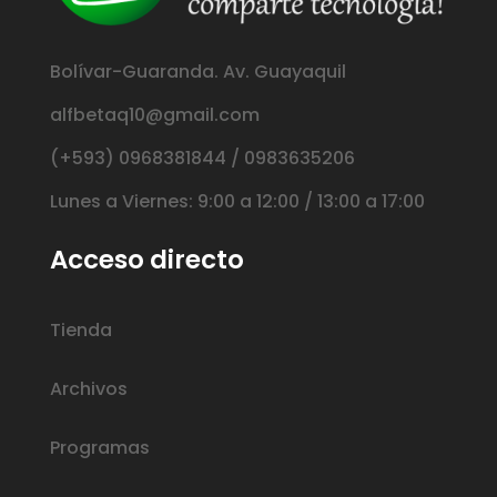
Bolívar-Guaranda. Av. Guayaquil
alfbetaq10@gmail.com
(+593) 0968381844 / 0983635206
Lunes a Viernes: 9:00 a 12:00 / 13:00 a 17:00
Acceso directo
Tienda
Archivos
Programas