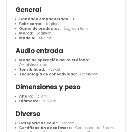
General
Cantidad empaquetada:
1
Fabricante:
Logitech
Gama de productos:
Logitech Rally
Marca:
Logitech
Modelo:
Mic Pod
Audio entrada
Modo de operación del micrófono:
Omnidireccional
Sensibilidad:
-27 dB
Tecnología de conectividad:
Cableado
Dimensiones y peso
Altura:
2.1 cm
Diámetro:
10.2 cm
Diverso
Categoría de color:
Blanco
Certificación de software:
Certificado por Zoom ,