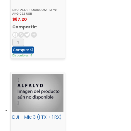
SKU: ALFAPRODR03992 | MPN:
AKG-C22-USB
$
87.20
Compartir:
Comprar
🛒
Disponibles: 4
DJI – Mic 3 (1 TX + 1 RX)