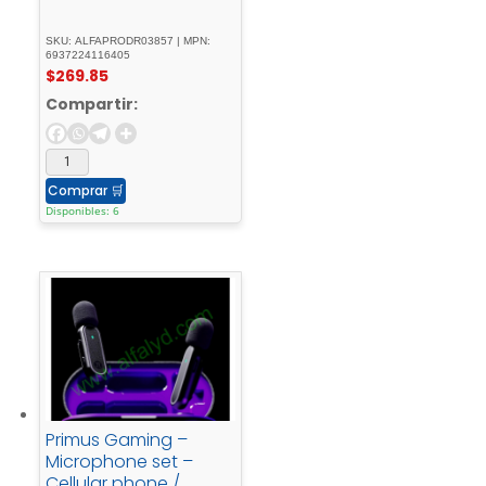
SKU: ALFAPRODR03857 | MPN:
6937224116405
$
269.85
Compartir:
Comprar
🛒
Disponibles: 6
Primus Gaming –
Microphone set –
Cellular phone /