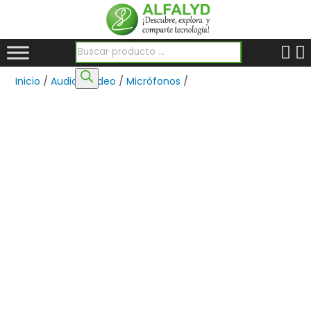
Búsqueda de productos
Inicio
/
Audio y Video
/
Micrófonos
/