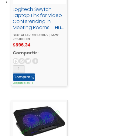
Logitech Swytch
Laptop Link for Video
Conferencing in
Meeting Rooms – Hub
– 2 x HDMI + 1 x
SKU: ALFAPRODR03079 | MPN:
SuperSpeed USB + 2 x
952-000009
$
596.34
USB-C - sobremesa
Compartir:
Comprar
🛒
Disponibles: 1