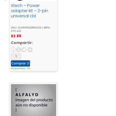
Xtech – Power
adapter kit – 2-pin
universal cbl
SKU: ALFAPRODR00233 | MPN:
XTC-110
$
2.88
Compartir:
Comprar
🛒
Disponibles: 20