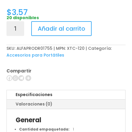
$
3.57
20 disponibles
Xtech
Añadir al carrito
-
Power
adapter
SKU:
ALFAPRODR01755 | MPN: XTC-120
Categoría:
kit
Accesorios para Portátiles
-
3-
Compartir
pin
universal
cbl
cantidad
Especificaciones
Valoraciones (0)
General
Cantidad empaquetada:
1