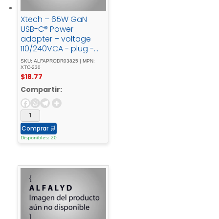
Xtech – 65W GaN
USB-C® Power
adapter – voltage
110/240VCA - plug -
NEMA - 1-15P - 5.9ft -
SKU: ALFAPRODR03825 | MPN:
XTC-230
XTC-230
$
18.77
Compartir:
Comprar
🛒
Disponibles: 20