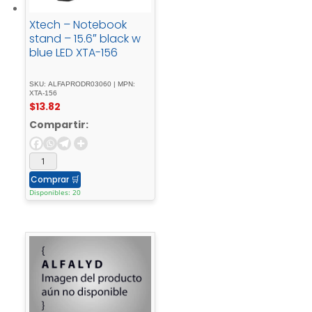
Xtech – Notebook
stand – 15.6″ black w
blue LED XTA-156
SKU: ALFAPRODR03060 | MPN:
XTA-156
$
13.82
Compartir:
Comprar
🛒
Disponibles: 20