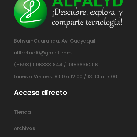
Bolívar-Guaranda. Av. Guayaquil
alfbetaq10@gmail.com
(+593) 0968381844 / 0983635206
Lunes a Viernes: 9:00 a 12:00 / 13:00 a 17:00
Acceso directo
Tienda
Archivos