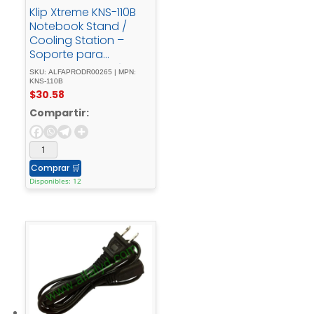
Klip Xtreme KNS-110B
Notebook Stand /
Cooling Station –
Soporte para
ordenador portátil –
SKU: ALFAPRODR00265 | MPN:
con concentrador
KNS-110B
$
30.58
USB de 4 puertos,
ventilador de
Compartir:
refrigeración -
17"negro
Comprar
🛒
Disponibles: 12