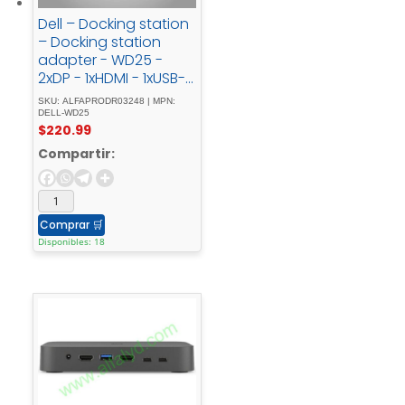
Dell – Docking station
– Docking station
adapter - WD25 -
2xDP - 1xHDMI - 1xUSB-
C - 4xUSB
SKU: ALFAPRODR03248 | MPN:
DELL-WD25
$
220.99
Compartir:
Comprar
🛒
Disponibles: 18