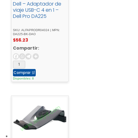
Dell – Adaptador de
viaje USB-C 4 en 1 –
Dell Pro DA225
SKU: ALFAPRODR04024 | MPN:
DA225-BK-DAO
$
56.23
Compartir:
Comprar
🛒
Disponibles: 8