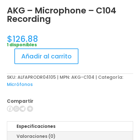
AKG – Microphone – C104
Recording
$
126.88
1 disponibles
Añadir al carrito
AKG
-
Microphone
SKU:
ALFAPRODR04105 | MPN: AKG-C104
Categoría:
-
Micrófonos
C104
Recording
Compartir
cantidad
Especificaciones
Valoraciones (0)