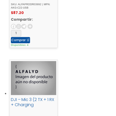
SKU: ALFAPRODR03992 | MPN:
AKG-C22-USB
$
87.20
Compartir:
Comprar
🛒
Disponibles: 4
DJI – Mic 3 (2 TX + 1 RX
+ Charging