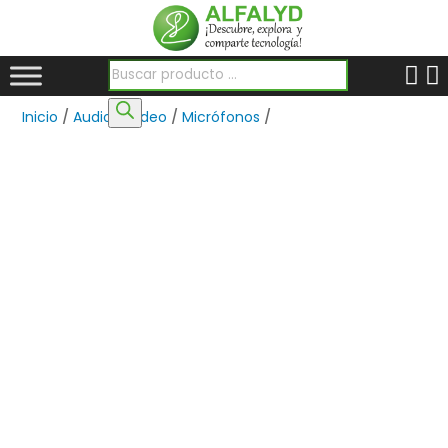
Búsqueda de productos
Inicio
/
Audio y Video
/
Micrófonos
/