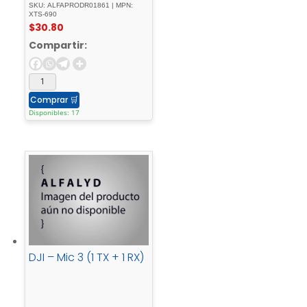
eceiver - XTS-690
SKU: ALFAPRODR01861 | MPN:
XTS-690
$
30.80
Compartir:
Comprar
🛒
Disponibles: 17
DJI – Mic 3 (1 TX + 1 RX)