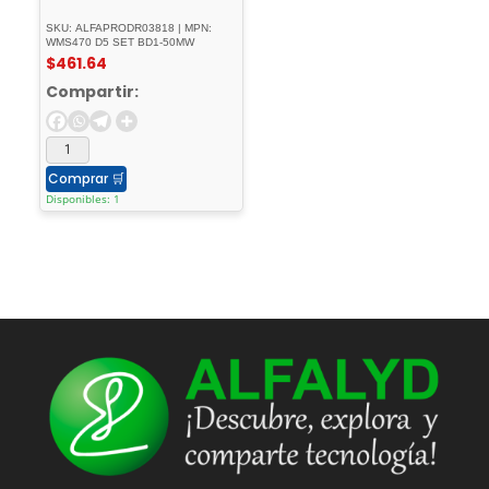
SKU: ALFAPRODR03818 | MPN:
WMS470 D5 SET BD1-50MW
$
461.64
Compartir:
Comprar
🛒
Disponibles: 1