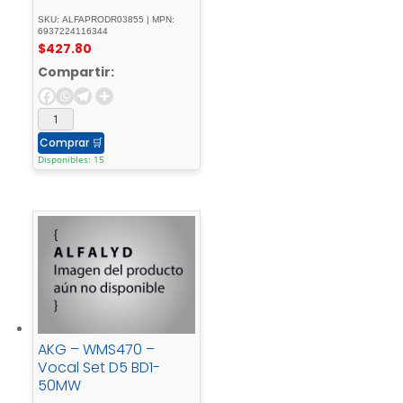
SKU: ALFAPRODR03855 | MPN:
6937224116344
$
427.80
Compartir:
Comprar
🛒
Disponibles: 15
AKG – WMS470 –
Vocal Set D5 BD1-
50MW