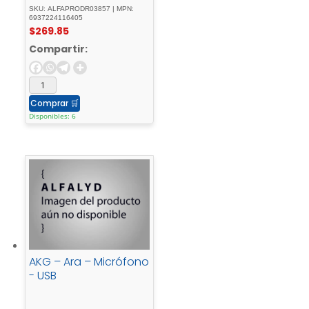
SKU: ALFAPRODR03857 | MPN:
6937224116405
$
269.85
Compartir:
Comprar
🛒
Disponibles: 6
AKG – Ara – Micrófono
- USB