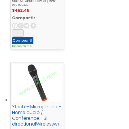
SKU: ALFAPRODR02173 | MPN:
989-000430
$
452.45
Compartir:
Comprar
🛒
Disponibles: 8
Xtech – Microphone –
Home audio /
Conference - Bi-
directionalWirelessw/r