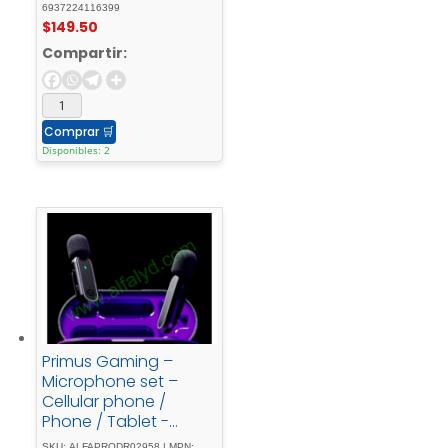
6937224116399
$
149.50
Compartir:
Comprar
🛒
Disponibles: 2
Primus Gaming –
Microphone set –
Cellular phone /
Phone / Tablet -
Wireless
SKU: ALFAPRODR02958 | MPN: